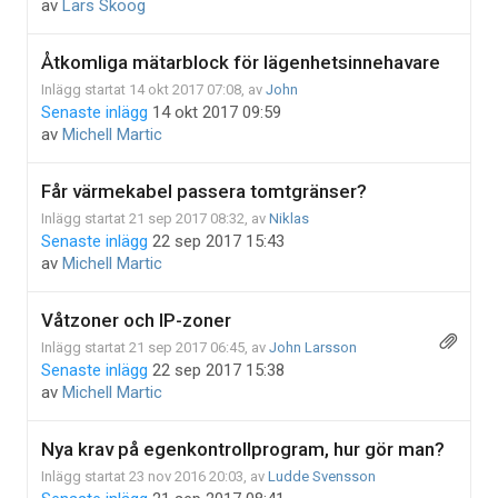
av
Lars Skoog
Åtkomliga mätarblock för lägenhetsinnehavare
Inlägg startat 14 okt 2017 07:08, av
John
Senaste inlägg
14 okt 2017 09:59
av
Michell Martic
Får värmekabel passera tomtgränser?
Inlägg startat 21 sep 2017 08:32, av
Niklas
Senaste inlägg
22 sep 2017 15:43
av
Michell Martic
Våtzoner och IP-zoner
Inlägg startat 21 sep 2017 06:45, av
John Larsson
Senaste inlägg
22 sep 2017 15:38
av
Michell Martic
Nya krav på egenkontrollprogram, hur gör man?
Inlägg startat 23 nov 2016 20:03, av
Ludde Svensson