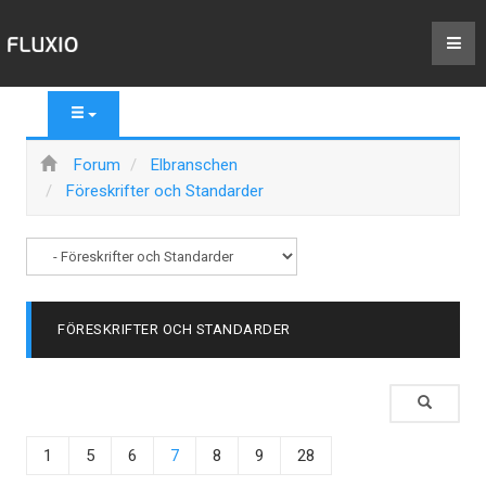
Forum
Elbranschen
Föreskrifter och Standarder
FÖRESKRIFTER OCH STANDARDER
1
5
6
7
8
9
28