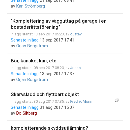
Senaste inlägg
21 sep 2017 08:41
av
Karl Strömberg
"Komplettering av vägguttag på garage i en
bostadsrättsförening"
Inlägg startat 13 sep 2017 05:23, av
gustav
Senaste inlägg
13 sep 2017 17:41
av
Örjan Borgström
Bör, kanske, kan, etc
Inlägg startat 08 sep 2017 08:20, av
Jonas
Senaste inlägg
13 sep 2017 17:37
av
Örjan Borgström
Skarvsladd och flyttbart objekt
Inlägg startat 30 aug 2017 07:35, av
Fredrik Morin
Senaste inlägg
31 aug 2017 15:07
av
Bo Siltberg
kompletterande skyddsutjämning?