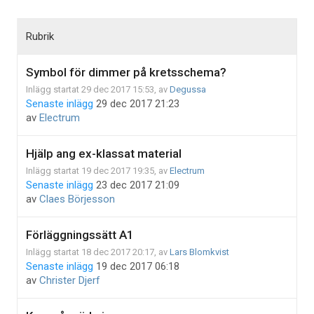
Rubrik
Symbol för dimmer på kretsschema?
Inlägg startat 29 dec 2017 15:53, av
Degussa
Senaste inlägg
29 dec 2017 21:23
av
Electrum
Hjälp ang ex-klassat material
Inlägg startat 19 dec 2017 19:35, av
Electrum
Senaste inlägg
23 dec 2017 21:09
av
Claes Börjesson
Förläggningssätt A1
Inlägg startat 18 dec 2017 20:17, av
Lars Blomkvist
Senaste inlägg
19 dec 2017 06:18
av
Christer Djerf