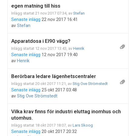
egen matning till hiss
Inlägg startat 21 nov 2017 07:34, av
Stefan
Senaste inlägg
22 nov 2017 16:41
av
Stefan
Apparatdosa i EI90 vägg?
Inlägg startat 12 nov 2017 13:43, av
Henrik
Senaste inlägg
12 nov 2017 19:40
av
Henrik
Berörbara ledare lägenhetscentraler
Inlägg startat 20 okt 2017 11:21, av
Stig Ove Strömstedt
Senaste inlägg
25 okt 2017 03:48
av
Stig Ove Strömstedt
Vilka krav finns för industri eluttag inomhus och
utomhus.
Inlägg startat 18 okt 2017 18:07, av
Lars Skoog
Senaste inlägg
20 okt 2017 20:32