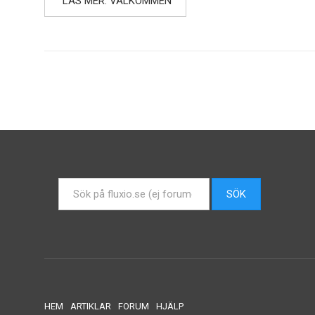
LÄS MER: VÄLKOMMEN
Sök
SÖK
...
HEM
ARTIKLAR
FORUM
HJÄLP