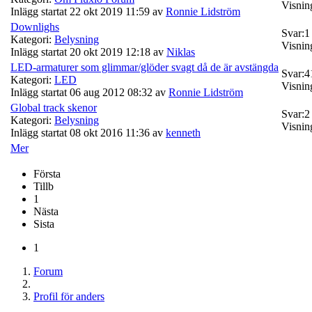
Visnin
Inlägg startat 22 okt 2019 11:59 av
Ronnie Lidström
Downlighs
Svar:
1
Kategori:
Belysning
Visnin
Inlägg startat 20 okt 2019 12:18 av
Niklas
LED-armaturer som glimmar/glöder svagt då de är avstängda
Svar:
4
Kategori:
LED
Visnin
Inlägg startat 06 aug 2012 08:32 av
Ronnie Lidström
Global track skenor
Svar:
2
Kategori:
Belysning
Visnin
Inlägg startat 08 okt 2016 11:36 av
kenneth
Mer
Första
Tillb
1
Nästa
Sista
1
Forum
Profil för anders