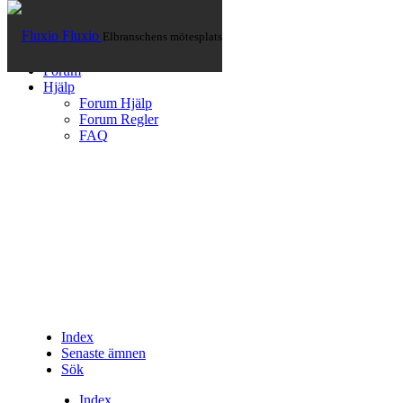
Fluxio
Elbranschens mötesplats
Hem
Artiklar
Forum
Hjälp
Forum Hjälp
Forum Regler
FAQ
Index
Senaste ämnen
Sök
Index