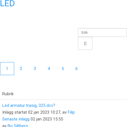
LED
1
2
3
4
5
6
Rubrik
Led armatur trasig, 325 dcv?
Inlägg startat 02 jan 2023 10:27, av
Filip
Senaste inlägg
02 jan 2023 15:55
av
Bo Siltberg