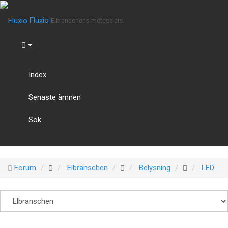
Fluxio
Elbranschens mötesplats
Index
Senaste ämnen
Sök
Forum
Elbranschen
Belysning
LED