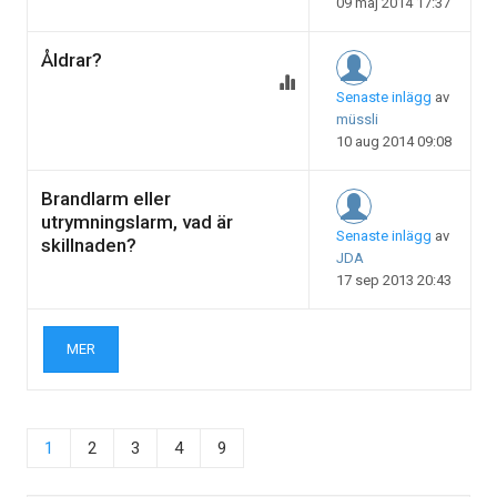
09 maj 2014 17:37
Åldrar?
Senaste inlägg
av
müssli
10 aug 2014 09:08
Brandlarm eller
utrymningslarm, vad är
Senaste inlägg
av
skillnaden?
JDA
17 sep 2013 20:43
MER
1
2
3
4
9