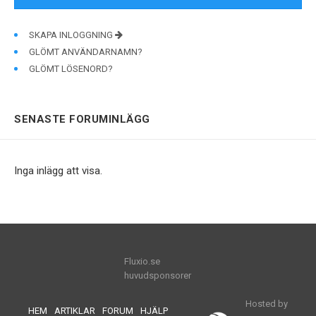
SKAPA INLOGGNING
GLÖMT ANVÄNDARNAMN?
GLÖMT LÖSENORD?
SENASTE FORUMINLÄGG
Inga inlägg att visa.
Fluxio.se
huvudsponsorer
Hosted by
HEM
ARTIKLAR
FORUM
HJÄLP