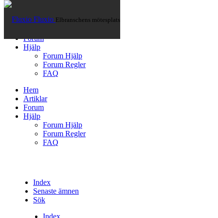
Fluxio
Elbranschens mötesplats
Hem
Artiklar
Forum
Hjälp
Forum Hjälp
Forum Regler
FAQ
Hem
Artiklar
Forum
Hjälp
Forum Hjälp
Forum Regler
FAQ
Index
Senaste ämnen
Sök
Index