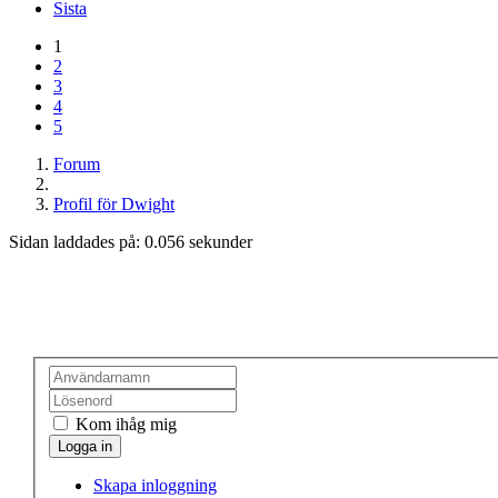
Sista
1
2
3
4
5
Forum
Profil för Dwight
Sidan laddades på: 0.056 sekunder
Kom ihåg mig
Skapa inloggning