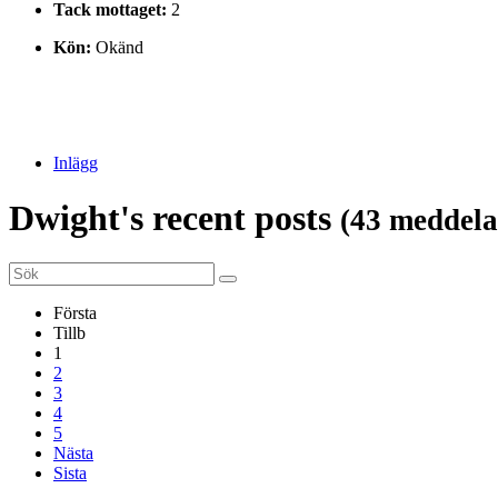
Tack mottaget:
2
Kön:
Okänd
Inlägg
Dwight's recent posts
(43 meddela
Första
Tillb
1
2
3
4
5
Nästa
Sista