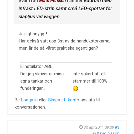
Badrum med
Svar från
Mats Persson
i ämnet
infräst LED-strip samt små LED-spottar för
släpljus vid väggen
Jäkligt snyggt!
Har också satt upp 3st av de handukstorkarna,
men är de så värst praktiska egentligen?
Elinstallatör ABL
Det jag skriver är mina
Inte säkert att allt
egna tankar och
stämmer till 100%
funderingar...
Be
Logga in
eller
Skapa ett konto
ansluta till
konversationen.
30 apr 2011 09:09
#3
av
David olsson