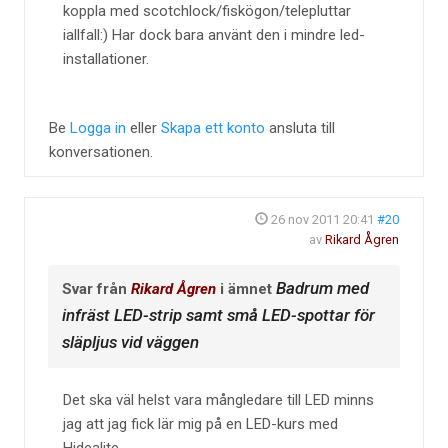
koppla med scotchlock/fiskögon/telepluttar
iallfall:) Har dock bara använt den i mindre led-
installationer.
Be
Logga in
eller
Skapa ett konto
ansluta till
konversationen.
26 nov 2011 20:41
#20
av
Rikard Ågren
Badrum med
Svar från
Rikard Ågren
i ämnet
infräst LED-strip samt små LED-spottar för
släpljus vid väggen
Det ska väl helst vara mångledare till LED minns
jag att jag fick lär mig på en LED-kurs med