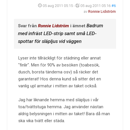
05 aug 2011 05:15
-
05 aug 2011 05:16
#6
av
Ronnie Lidström
Badrum
Svar från
Ronnie Lidström
i ämnet
med infräst LED-strip samt små LED-
spottar för släpljus vid väggen
Lyser inte tillräckligt för städning eller annat
"finlir". Men för 90% av besöken (toabesök,
dusch, borsta tänderna osv) så räcker det
garanterat! Hos denna kund så sitter det en
vanlig upl armatur i mitten av taket också.
Jag har liknande hemma med släpljus i vår
toa/tvättstuga hemma. Jag använder nästan
aldrig belysningen i mitten av taket! Bara då man
ska vika tvätt eller städa.