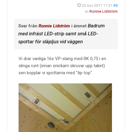
22 nov 2011 11:31
#8
av
Ronnie Lidström
Badrum
Svar från
Ronnie Lidström
i ämnet
med infräst LED-strip samt små LED-
spottar för släpljus vid väggen
Vi drar vanliga 16s VP-slang med RK 0,75 i en
slinga runt (innan snickarn skruvar upp taket)
sen kopplar vi spottarna med "tip-top".