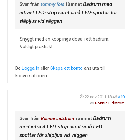
Badrum med
Svar från
tommy fors
i ämnet
infräst LED-strip samt små LED-spottar för
släpljus vid väggen
Snyggt med en kopplings dosa i ett badrum.
Väldigt praktiskt.
Be
Logga in
eller
Skapa ett konto
ansluta till
konversationen.
22 nov 2011 18:46
#10
av
Ronnie Lidström
Badrum
Svar från
Ronnie Lidström
i ämnet
med infräst LED-strip samt små LED-
spottar för släpljus vid väggen