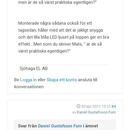
men är de så värst praktiska egentligen?
Monterade några sådana också för ett
tagsedan, håller med att det är jäkligt snygga
och det lilla blåa LED ljuset på toppen ger en bra
effekt... Men som du skriver Mats, " är de så
värst praktiska egentligen?"
Sjöhaga EL AB
Be
Logga in
eller
Skapa ett konto
ansluta till
konversationen.
30 apr 2011 15:12
#4
av
Daniel Gustafsson Furn
Svar från
Daniel Gustafsson Furn
i ämnet