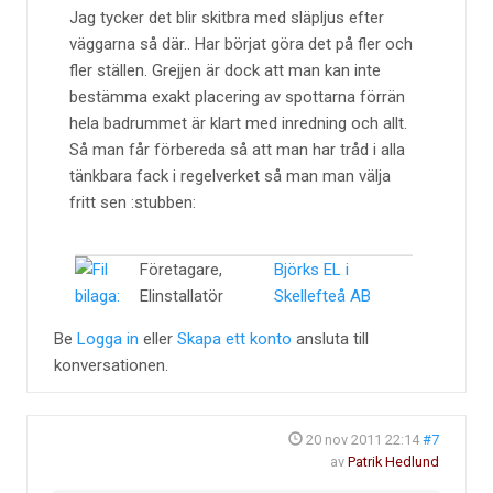
Jag tycker det blir skitbra med släpljus efter
väggarna så där.. Har börjat göra det på fler och
fler ställen. Grejjen är dock att man kan inte
bestämma exakt placering av spottarna förrän
hela badrummet är klart med inredning och allt.
Så man får förbereda så att man har tråd i alla
tänkbara fack i regelverket så man man välja
fritt sen :stubben:
Företagare,
Björks EL i
Elinstallatör
Skellefteå AB
Be
Logga in
eller
Skapa ett konto
ansluta till
konversationen.
20 nov 2011 22:14
#7
av
Patrik Hedlund