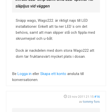
släpljus vid väggen
Snäpp wago, Wago222. är riktigt najs till LED
installationer. Enkelt att ta ner LED´s om det
behövs, samt att man slipper stå och fippla med
skruvmejsel och u-båt.
Dock är nackdelen med dom stora Wago222 att
dom tar fruktansvärt mycket plats i dosan.
Be
Logga in
eller
Skapa ett konto
ansluta till
konversationen.
23 nov 2011 21:15
#16
av
tommy fors