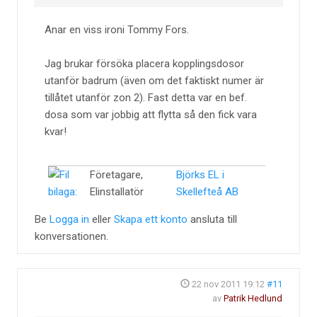
Anar en viss ironi Tommy Fors.
Jag brukar försöka placera kopplingsdosor
utanför badrum (även om det faktiskt numer är
tillåtet utanför zon 2). Fast detta var en bef.
dosa som var jobbig att flytta så den fick vara
kvar!
Företagare,
Björks EL i
Elinstallatör
Skellefteå AB
Be
Logga in
eller
Skapa ett konto
ansluta till
konversationen.
22 nov 2011 19:12
#11
av
Patrik Hedlund