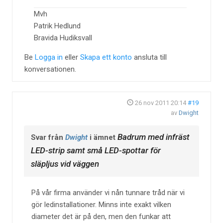
Mvh
Patrik Hedlund
Bravida Hudiksvall
Be
Logga in
eller
Skapa ett konto
ansluta till
konversationen.
26 nov 2011 20:14
#19
av
Dwight
Badrum med infräst
Svar från
Dwight
i ämnet
LED-strip samt små LED-spottar för
släpljus vid väggen
På vår firma använder vi nån tunnare tråd när vi
gör ledinstallationer. Minns inte exakt vilken
diameter det är på den, men den funkar att