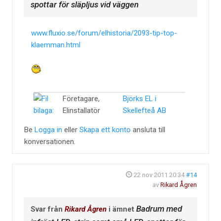
spottar för släpljus vid väggen
www.fluxio.se/forum/elhistoria/2093-tip-top-
klaemman.html
Företagare,
Björks EL i
Elinstallatör
Skellefteå AB
Be
Logga in
eller
Skapa ett konto
ansluta till
konversationen.
22 nov 2011 20:34
#14
av
Rikard Ågren
Badrum med
Svar från
Rikard Ågren
i ämnet