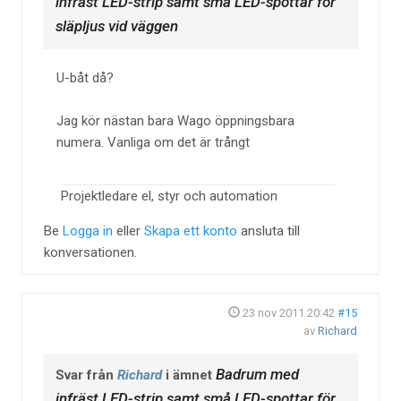
infräst LED-strip samt små LED-spottar för
släpljus vid väggen
U-båt då?
Jag kör nästan bara Wago öppningsbara
numera. Vanliga om det är trångt
Projektledare el, styr och automation
Be
Logga in
eller
Skapa ett konto
ansluta till
konversationen.
23 nov 2011 20:42
#15
av
Richard
Badrum med
Svar från
Richard
i ämnet
infräst LED-strip samt små LED-spottar för