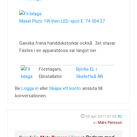
Maxel Pluto 1W liten LED-spot E: 74 504 27
Ganska fräna handdukstorkar också.. 3st stavar.
Fästes i en apparatdosa var längst ner.
Företagare,
Björks EL i
Elinstallatör
Skellefteå AB
Be
Logga in
eller
Skapa ett konto
ansluta till
konversationen.
30 apr 2011 01:03
#2
av
Mats Persson