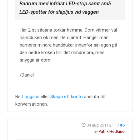
Badrum med infräst LED-strip samt små
LED-spottar för släpljus vid väggen
Har 2 st sådana torkar hemma. Dom värmer väl
handduken ok men lite ojämnt. Hänger man
barnens mindre handdukar innanför sin egen på
den nedre kroken blir det mindre bra, men
snygga är dom!
/Daniel
Be
Logga in
eller
Skapa ett konto
ansluta till
konversationen.
04 aug 2011 21:17
#5
av
Patrik Hedlund