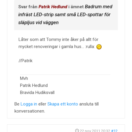
Badrum med
Svar från
Patrik Hedlund
i ämnet
infräst LED-strip samt små LED-spottar för
släpljus vid väggen
Låter som att Tommy inte åker på allt för
mycket renoveringar i gamla hus... :rulla:
//Patrik
Mvh
Patrik Hedlund
Bravida Hudiksvall
Be
Logga in
eller
Skapa ett konto
ansluta till
konversationen.
22 nov 2011 20:32
#12