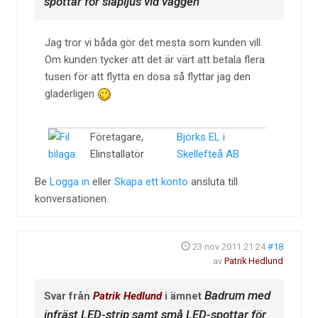
spottar för släpljus vid väggen
Jag tror vi båda gör det mesta som kunden vill.
Om kunden tycker att det är värt att betala flera
tusen för att flytta en dosa så flyttar jag den
gladerligen
Företagare,
Björks EL i
Elinstallatör
Skellefteå AB
Be
Logga in
eller
Skapa ett konto
ansluta till
konversationen.
23 nov 2011 21:24
#18
av
Patrik Hedlund
Badrum med
Svar från
Patrik Hedlund
i ämnet
infräst LED-strip samt små LED-spottar för