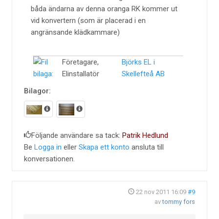
båda ändarna av denna oranga RK kommer ut
vid konvertern (som är placerad i en
angränsande klädkammare)
Företagare,
Björks EL i
Elinstallatör
Skellefteå AB
Bilagor:
Följande användare sa tack:
Patrik Hedlund
Be
Logga in
eller
Skapa ett konto
ansluta till
konversationen.
22 nov 2011 16:09
#9
av
tommy fors