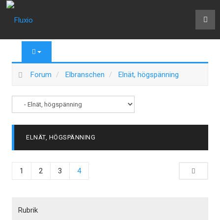
Forum
Elbranschen
Elnät, högspänning
ELNÄT, HÖGSPÄNNING
1
2
3
4
Rubrik