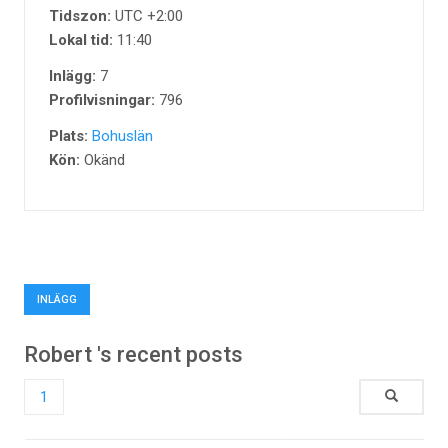
Tidszon:
UTC +2:00
Lokal tid:
11:40
Inlägg:
7
Profilvisningar:
796
Plats:
Bohuslän
Kön:
Okänd
INLÄGG
Robert 's recent posts
1