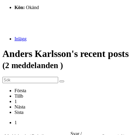
Kön:
Okänd
Inlägg
Anders Karlsson's recent posts
(2 meddelanden )
Första
Tillb
1
Nästa
Sista
1
Svar /