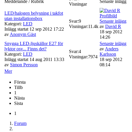
Meddelande / Rubrik
Senaste inlägg
Visningar
LED/halogen belysning i takfot
utan installationsbox
Svar:
9
Senaste inlägg
Kategori:
LED
Visningar:
11.4k
av
David R
Inlägg startat 12 sep 2012 17:22
18 sep 2012
av
Anonym Gäst
14:26
Snygga LED-ljuskällor E27 för
Senaste inlägg
lyktor osv... Finns det?
av
Anders
Svar:
4
Kategori:
LED
Karlsson
Visningar:
7974
Inlägg startat 14 aug 2011 13:33
18 sep 2012
av
Simon Persson
08:14
Mer
Första
Tillb
1
Nästa
Sista
1
Forum