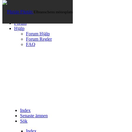
Fluxio
Elbranschens mötesplats
Hem
Artiklar
Forum
Hjälp
Forum Hjälp
Forum Regler
FAQ
Index
Senaste ämnen
Sök
Index