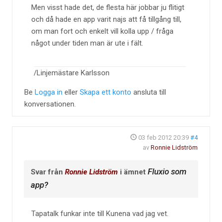
Men visst hade det, de flesta här jobbar ju flitigt
och då hade en app varit najs att få tillgång till,
om man fort och enkelt vill kolla upp / fråga
något under tiden man är ute i fält.
/Linjemästare Karlsson
Be
Logga in
eller
Skapa ett konto
ansluta till
konversationen.
03 feb 2012 20:39
#4
av
Ronnie Lidström
Fluxio som
Svar från
Ronnie Lidström
i ämnet
app?
Tapatalk funkar inte till Kunena vad jag vet.