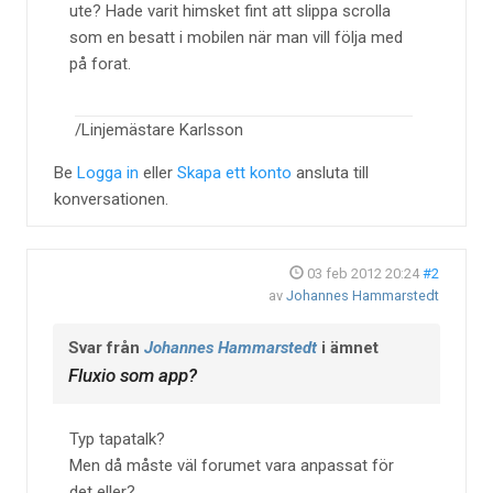
ute? Hade varit himsket fint att slippa scrolla
som en besatt i mobilen när man vill följa med
på forat.
/Linjemästare Karlsson
Be
Logga in
eller
Skapa ett konto
ansluta till
konversationen.
03 feb 2012 20:24
#2
av
Johannes Hammarstedt
Svar från
Johannes Hammarstedt
i ämnet
Fluxio som app?
Typ tapatalk?
Men då måste väl forumet vara anpassat för
det eller?