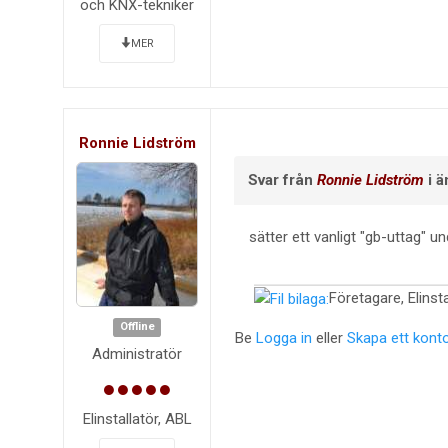
och KNX-tekniker
MER
Ronnie Lidström
Svar från
Ronnie Lidström
i 
sätter ett vanligt "gb-uttag" u
Företagare, Elinsta
Offline
Be
Logga in
eller
Skapa ett kont
Administratör
Elinstallatör, ABL