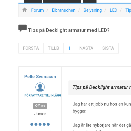
Forum
Elbranschen
Belysning
LED
Ti
Tips på Decklight armatur med LED?
FÖRSTA
TILLB
1
NÄSTA
SISTA
Pelle Svensson
Tips på Decklight armatur
FÖRFATTARE TILL INLÄGG
Jag har ett jobb nu hos en kund
Offline
bygger.
Junior
Jag är lite nybörjare när det g