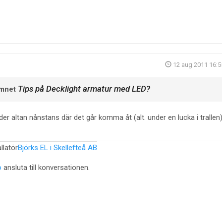
12 aug 2011 16:5
Tips på Decklight armatur med LED?
ämnet
nder altan nånstans där det går komma åt (alt. under en lucka i trallen
llatör
Björks EL i Skellefteå AB
o
ansluta till konversationen.