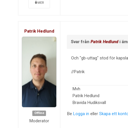
MER
Patrik Hedlund
Svar från
Patrik Hedlund
i ä
Och "gb-uttag" stod för kapsla
//Patrik
Mvh
Patrik Hedlund
Bravida Hudiksvall
Offline
Be
Logga in
eller
Skapa ett kont
Moderator