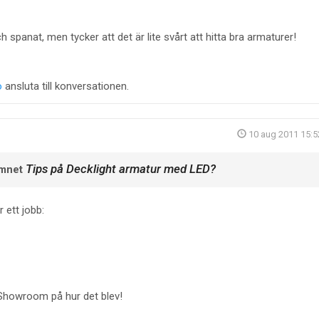
h spanat, men tycker att det är lite svårt att hitta bra armaturer!
o
ansluta till konversationen.
10 aug 2011 15:5
Tips på Decklight armatur med LED?
ämnet
 ett jobb:
Showroom på hur det blev!