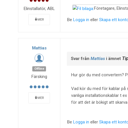
Företagare, Elinsta
Elinstallatör, ABL
Be
Logga in
eller
Skapa ett kont
MER
Mattias
Ti
Svar från
Mattias
i ämnet
Offline
Hur gör du med convertern? Pl
Färsking
Vad kör du med för kablar på 
vanliga installationskablar t e
MER
för att det är bökigt att skar
Be
Logga in
eller
Skapa ett kont