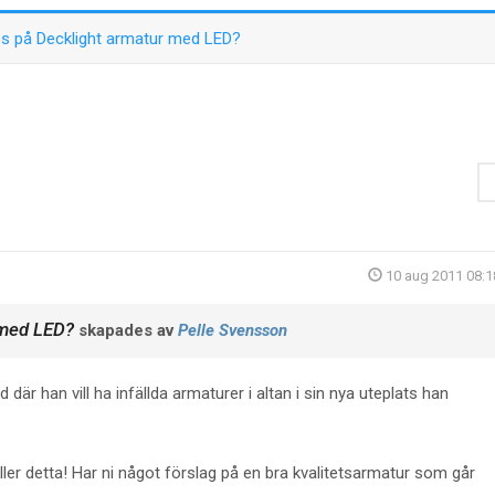
ps på Decklight armatur med LED?
10 aug 2011 08:1
 med LED?
skapades av
Pelle Svensson
 där han vill ha infällda armaturer i altan i sin nya uteplats han
äller detta! Har ni något förslag på en bra kvalitetsarmatur som går