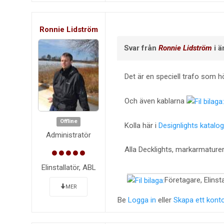
Ronnie Lidström
Svar från
Ronnie Lidström
i 
Det är en speciell trafo som hör
Och även kablarna
Offline
Kolla här i
Designlights katalo
Administratör
Alla Decklights, markarmaturer
Elinstallatör, ABL
Företagare, Elinsta
MER
Be
Logga in
eller
Skapa ett kont