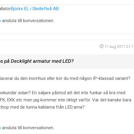
llatör
Björks EL i Skellefteå AB
o
ansluta till konversationen.
11 aug 2011 21:1
ps på Decklight armatur med LED?
acerar du den inomhus eller kör du med någon IP-klassad variant?
sekundär sidan? En säljare påstod att det inte funkar så bra med
x FK, EKK etc men jag kommer inte riktigt varför. Var det kanske bara
va ihop med de tunna kablarna från LED:arna?
o
ansluta till konversationen.