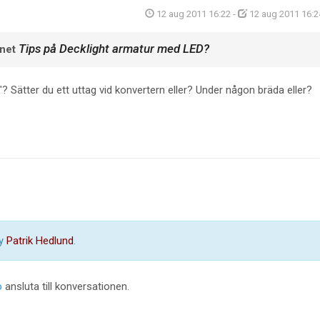
12 aug 2011 16:22
-
12 aug 2011 16:2
Tips på Decklight armatur med LED?
mnet
Sätter du ett uttag vid konvertern eller? Under någon bräda eller?
by
Patrik Hedlund
.
o
ansluta till konversationen.