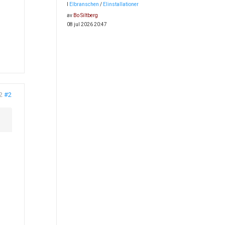
I
Elbranschen
/
Elinstallationer
av
Bo Siltberg
08 jul 2026 20:47
2
#2