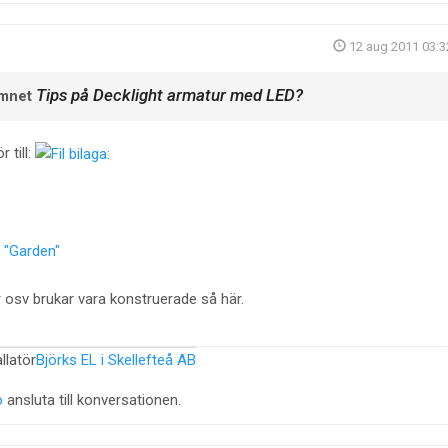
12 aug 2011 03:3
Tips på Decklight armatur med LED?
ämnet
 till:
g "Garden"
 osv brukar vara konstruerade så här.
llatör
Björks EL i Skellefteå AB
o
ansluta till konversationen.