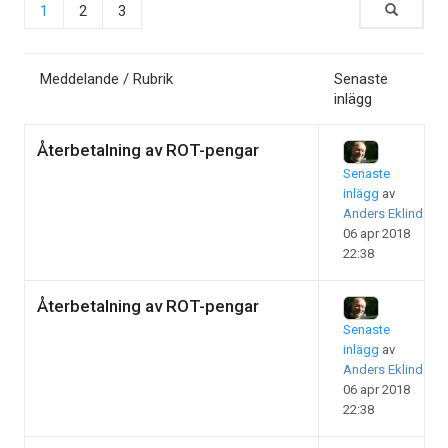
1
2
3
Meddelande / Rubrik
Senaste
inlägg
Återbetalning av ROT-pengar
Senaste
inlägg
av
Anders Eklind
06 apr 2018
22:38
Återbetalning av ROT-pengar
Senaste
inlägg
av
Anders Eklind
06 apr 2018
22:38