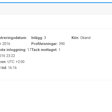
streringsdatum:
Inlägg:
3
Kön:
Okänd
r 2016
Profilvisningar:
390
ste inloggning:
17
Tack mottaget:
1
016 23:22
zon:
UTC +2:00
 tid:
16:16