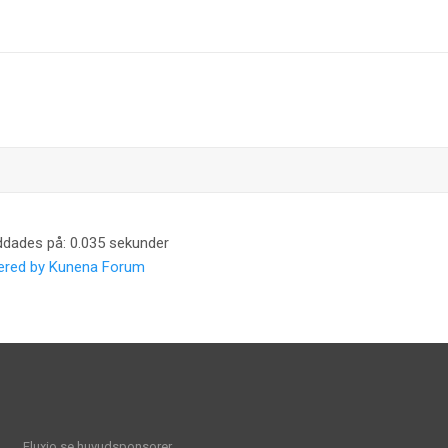
ddades på: 0.035 sekunder
red by
Kunena Forum
Fluxio.se huvudsponsorer