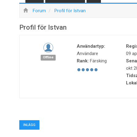
Forum
Profil för Istvan
Profil för Istvan
Användartyp:
Regi
Användare
09 ap
Offline
Rank:
Färsking
Sena
okt 2
Tids
Lokal
INLÄGG