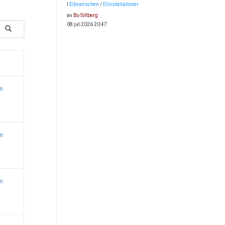
I
Elbranschen
/
Elinstallationer
av
Bo Siltberg
08 jul 2026 20:47
n
n
n