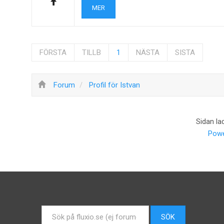
MER
FÖRSTA
TILLB
1
NÄSTA
SISTA
Forum
Profil för Istvan
Sidan la
Powe
Sök
SÖK
...