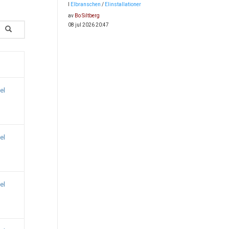
I
Elbranschen
/
Elinstallationer
av
Bo Siltberg
08 jul 2026 20:47
el
el
el