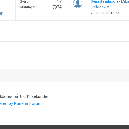
Svar:
17
Senaste inlägg
av
Mika
Visningar:
7874
Hallonqvist
er
21 jun 2018 18:23
ddades på: 0.041 sekunder
red by
Kunena Forum