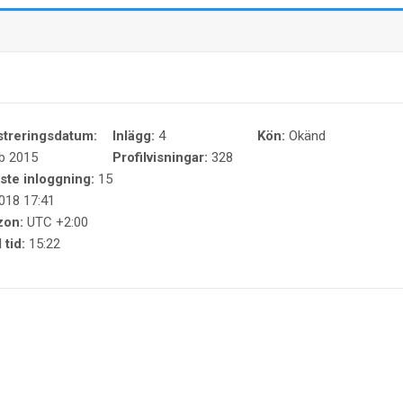
streringsdatum:
Inlägg:
4
Kön:
Okänd
b 2015
Profilvisningar:
328
ste inloggning:
15
018 17:41
zon:
UTC +2:00
 tid:
15:22