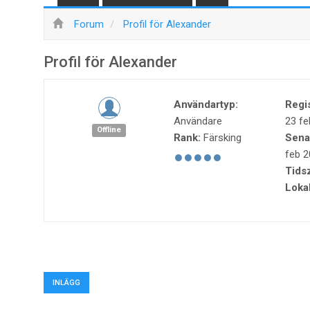
Forum
Profil för Alexander
Profil för Alexander
Användartyp:
Regi
Användare
23 fe
Offline
Rank:
Färsking
Sena
feb 2
Tids
Lokal
INLÄGG