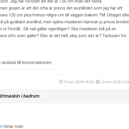
st. Jag har förstått att det är 120 cm ifrån det fasta
en grejen är att det ofta är precis det avståndet som jag har att
 bara 120 cm plus/minus några cm till väggen bakom TM. Uttaget elle
å på godkänt avstånd, men själva maskinen hamnar ju precis bredvi
 ni förstår.. Så vad gäller egentligen? Ska maskinen stå på en
rens info som gäller? Eller är det helt okej som det är? Tacksam för
o
ansluta till konversationen.
12 nov 2018 14:39
-
12 nov 2018 15:0
ättmaskin i badrum
rum
hittar man: