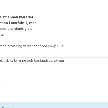
a att annan materiel
lation i område 1, men
karens anvisning att
ta.
rkarens anvisning verkar det som enligt SEK.
teknisk kalkylering och kostnadsberäkning.
be