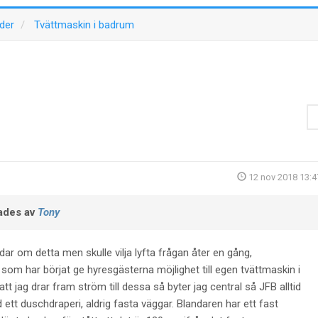
rder
Tvättmaskin i badrum
12 nov 2018 13:4
ades av
Tony
ådar om detta men skulle vilja lyfta frågan åter en gång,
 som har börjat ge hyresgästerna möjlighet till egen tvättmaskin i
 jag drar fram ström till dessa så byter jag central så JFB alltid
d ett duschdraperi, aldrig fasta väggar. Blandaren har ett fast