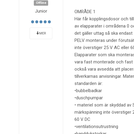
Offline
Junior
OMRÅDE 1
Här får kopplingsdosor och til
av elapparater i områdena 0 o
det gäller uttag så ska endas
MER
PELV monteras under förutsät
inte överstiger 25 V AC eller 6
Elapparater som ska monteras
vara fast monterade och fast 
också vara avsedda att placer
tillverkarnas anvisningar. Mate
standarden är:
•bubbelbadkar
•duschpumpar
• materiel som är skyddad av 
märkspänning inte överstiger 
60 V DC
•ventilationsutrustning
•handdukstorkar