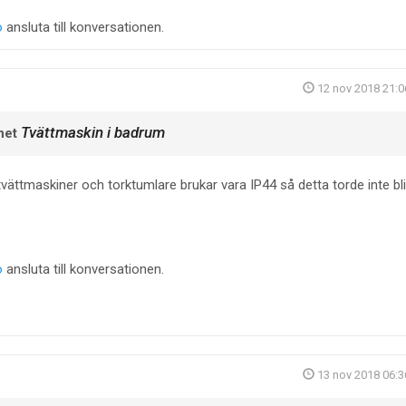
o
ansluta till konversationen.
12 nov 2018 21:0
Tvättmaskin i badrum
net
vättmaskiner och torktumlare brukar vara IP44 så detta torde inte bli
o
ansluta till konversationen.
13 nov 2018 06:3