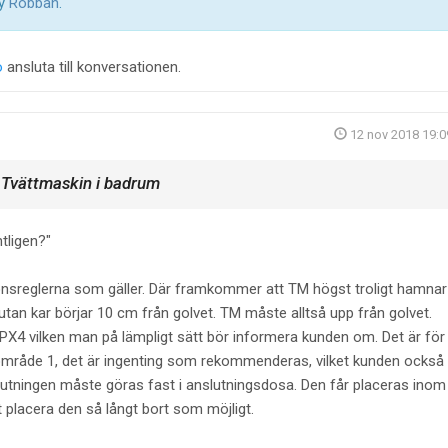
by
Robban
.
o
ansluta till konversationen.
12 nov 2018 19:0
Tvättmaskin i badrum
t
ntligen?
ationsreglerna som gäller. Där framkommer att TM högst troligt hamnar
tan kar börjar 10 cm från golvet. TM måste alltså upp från golvet.
PX4 vilken man på lämpligt sätt bör informera kunden om. Det är för
område 1, det är ingenting som rekommenderas, vilket kunden också
utningen måste göras fast i anslutningsdosa. Den får placeras inom
t placera den så långt bort som möjligt.