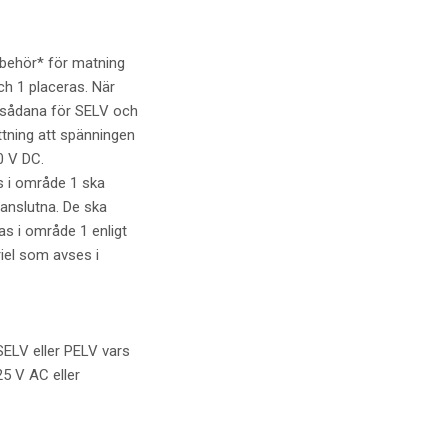
lbehör* för matning
ch 1 placeras. När
t sådana för SELV och
tning att spänningen
0 V DC.
 i område 1 ska
anslutna. De ska
as i område 1 enligt
riel som avses i
SELV eller PELV vars
25 V AC eller