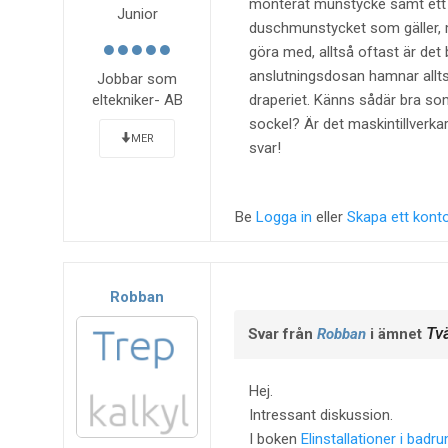
monterat munstycke samt ett lö
Junior
duschmunstycket som gäller, m
göra med, alltså oftast är det
anslutningsdosan hamnar allts
Jobbar som
eltekniker- AB
draperiet. Känns sådär bra som
sockel? Är det maskintillverka
MER
svar!
Be
Logga in
eller
Skapa ett kont
Robban
Tv
Svar från
Robban
i ämnet
Hej.
Intressant diskussion.
I boken
Elinstallationer i bad