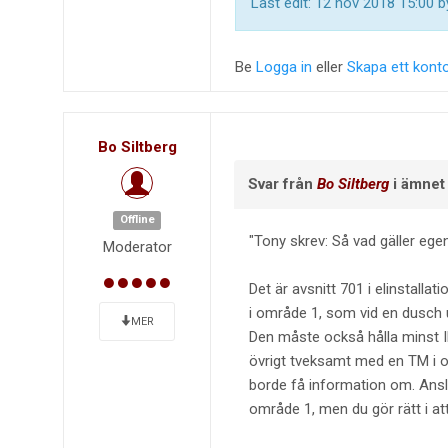
Last edit: 12 nov 2018 15:00 
Be
Logga in
eller
Skapa ett kont
Bo Siltberg
Svar från
Bo Siltberg
i ämne
Offline
Tony skrev: Så vad gäller ege
Moderator
Det är avsnitt 701 i elinstall
i område 1, som vid en dusch u
MER
Den måste också hålla minst I
övrigt tveksamt med en TM i 
borde få information om. Ansl
område 1, men du gör rätt i at