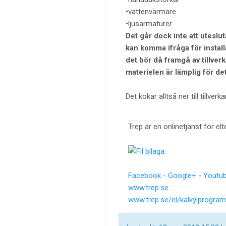
•vattenvärmare
•ljusarmaturer.
Det går dock inte att uteslut
kan komma ifråga för instal
det bör då framgå av tillver
materielen är lämplig för det
Det kokar alltså ner till tillve
Trep är en onlinetjänst för el
Facebook
-
Google+
-
Youtu
www.trep.se
www.trep.se/el/kalkylprogram