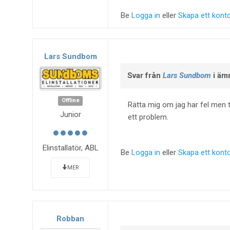
Be
Logga in
eller
Skapa ett kont
Lars Sundbom
Svar från
Lars Sundbom
i äm
Offline
Rätta mig om jag har fel men t
Junior
ett problem.
Elinstallatör, ABL
Be
Logga in
eller
Skapa ett kont
MER
Robban