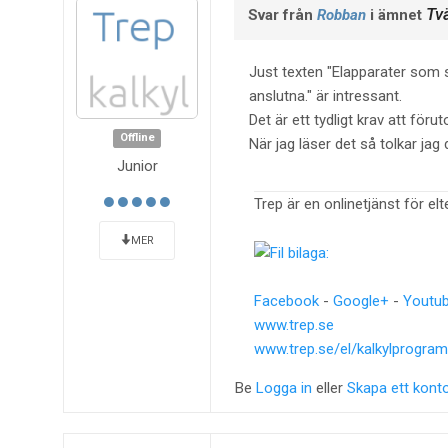
Tv
Svar från
Robban
i ämnet
Just texten "Elapparater som
anslutna." är intressant.
Det är ett tydligt krav att för
Offline
När jag läser det så tolkar ja
Junior
Trep är en onlinetjänst för el
MER
Facebook
-
Google+
-
Youtu
www.trep.se
www.trep.se/el/kalkylprogram
Be
Logga in
eller
Skapa ett kont