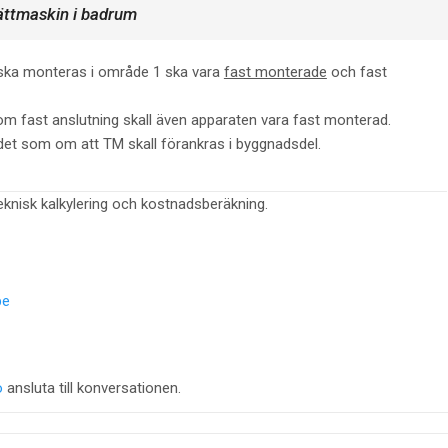
ättmaskin i badrum
 ska monteras i område 1 ska vara
fast monterade
och fast
utom fast anslutning skall även apparaten vara fast monterad.
g det som om att TM skall förankras i byggnadsdel.
teknisk kalkylering och kostnadsberäkning.
be
o
ansluta till konversationen.