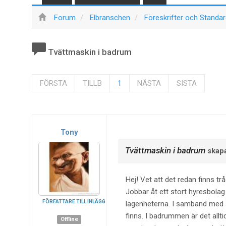
Forum
Elbranschen
Föreskrifter och Standa
Tvättmaskin i badrum
FÖRSTA
TILLB
1
NÄSTA
SISTA
Tony
Tvättmaskin i badrum
skap
Hej! Vet att det redan finns tr
Jobbar åt ett stort hyresbolag
FÖRFATTARE TILL INLÄGG
lägenheterna. I samband med att
finns. I badrummen är det allti
Offline