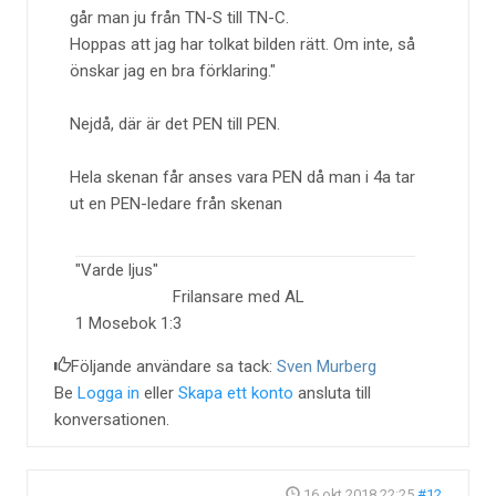
går man ju från TN-S till TN-C.
Hoppas att jag har tolkat bilden rätt. Om inte, så
önskar jag en bra förklaring.
Nejdå, där är det PEN till PEN.
Hela skenan får anses vara PEN då man i 4a tar
ut en PEN-ledare från skenan
"Varde ljus"
Frilansare med AL
1 Mosebok 1:3
Följande användare sa tack:
Sven Murberg
Be
Logga in
eller
Skapa ett konto
ansluta till
konversationen.
16 okt 2018 22:25
#12