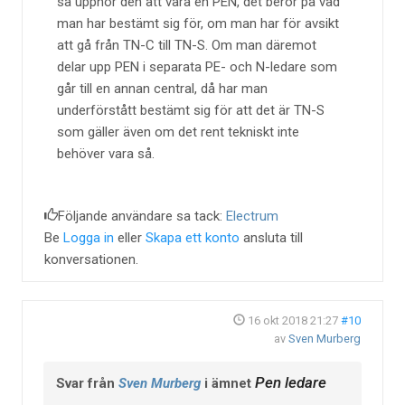
så upphör den att vara en PEN, det beror på vad
man har bestämt sig för, om man har för avsikt
att gå från TN-C till TN-S. Om man däremot
delar upp PEN i separata PE- och N-ledare som
går till en annan central, då har man
underförstått bestämt sig för att det är TN-S
som gäller även om det rent tekniskt inte
behöver vara så.
Följande användare sa tack:
Electrum
Be
Logga in
eller
Skapa ett konto
ansluta till
konversationen.
16 okt 2018 21:27
#10
av
Sven Murberg
Pen ledare
Svar från
Sven Murberg
i ämnet