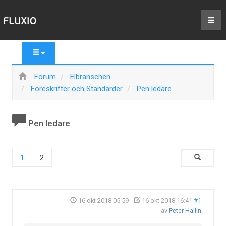
Forum
Elbranschen
Föreskrifter och Standarder
Pen ledare
Pen ledare
1
2
16 okt 2018 05:59
-
16 okt 2018 16:41
#1
av
Peter Hallin