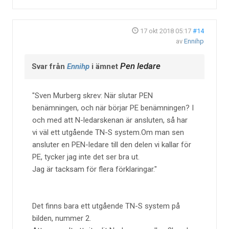
17 okt 2018 05:17
#14
av
Ennihp
Pen ledare
Svar från
Ennihp
i ämnet
Sven Murberg skrev: När slutar PEN
benämningen, och när börjar PE benämningen? I
och med att N-ledarskenan är ansluten, så har
vi väl ett utgående TN-S system.Om man sen
ansluter en PEN-ledare till den delen vi kallar för
PE, tycker jag inte det ser bra ut.
Jag är tacksam för flera förklaringar.
Det finns bara ett utgående TN-S system på
bilden, nummer 2.