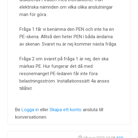
elektriska nämnden om vilka olika anslutningar
man för göra .
Fråga 1 får vi benämna den PEN och inte ha en
PE-skena. Alltså den heter PEN i båda ändarna
av skenan. Svaret nu är nej kommer nästa fråga.
Fråga 2 om svaret på fråga 1 är nej, den ska
märkas PE. Hur fungerar det då med
resonemanget PE-ledaren får inte föra
belastningsström. Installationssätt 4a anses
tillåtet.
Be
Logga in
eller
Skapa ett konto
ansluta till
konversationen.
18 aug 2023 10:08
#19