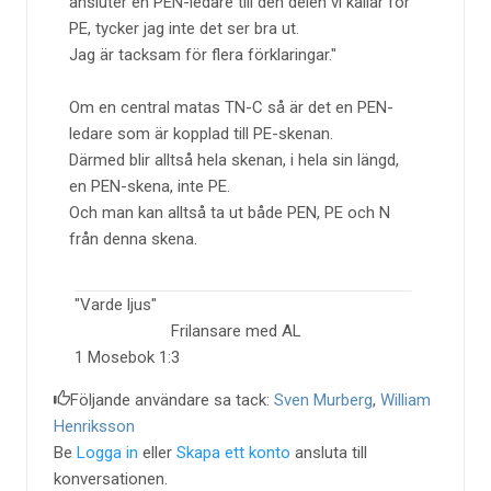
ansluter en PEN-ledare till den delen vi kallar för
PE, tycker jag inte det ser bra ut.
Jag är tacksam för flera förklaringar.
Om en central matas TN-C så är det en PEN-
ledare som är kopplad till PE-skenan.
Därmed blir alltså hela skenan, i hela sin längd,
en PEN-skena, inte PE.
Och man kan alltså ta ut både PEN, PE och N
från denna skena.
"Varde ljus"
Frilansare med AL
1 Mosebok 1:3
Följande användare sa tack:
Sven Murberg
,
William
Henriksson
Be
Logga in
eller
Skapa ett konto
ansluta till
konversationen.