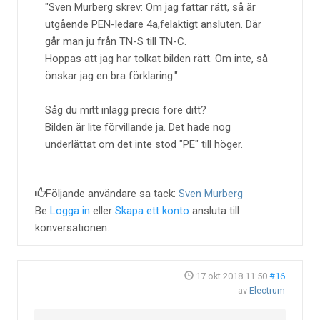
Sven Murberg skrev: Om jag fattar rätt, så är
utgående PEN-ledare 4a,felaktigt ansluten. Där
går man ju från TN-S till TN-C.
Hoppas att jag har tolkat bilden rätt. Om inte, så
önskar jag en bra förklaring.
Såg du mitt inlägg precis före ditt?
Bilden är lite förvillande ja. Det hade nog
underlättat om det inte stod "PE" till höger.
Följande användare sa tack:
Sven Murberg
Be
Logga in
eller
Skapa ett konto
ansluta till
konversationen.
17 okt 2018 11:50
#16
av
Electrum