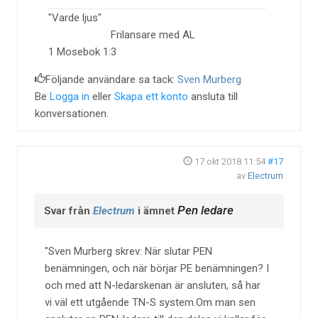
"Varde ljus"
Frilansare med AL
1 Mosebok 1:3
Följande användare sa tack:
Sven Murberg
Be
Logga in
eller
Skapa ett konto
ansluta till
konversationen.
17 okt 2018 11:54
#17
av
Electrum
Pen ledare
Svar från
Electrum
i ämnet
Sven Murberg skrev: När slutar PEN
benämningen, och när börjar PE benämningen? I
och med att N-ledarskenan är ansluten, så har
vi väl ett utgående TN-S system.Om man sen