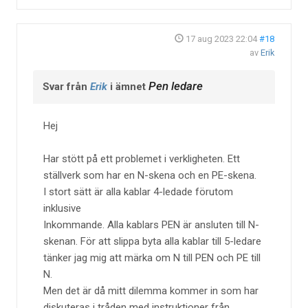
17 aug 2023 22:04
#18
av
Erik
Pen ledare
Svar från
Erik
i ämnet
Hej
Har stött på ett problemet i verkligheten. Ett
ställverk som har en N-skena och en PE-skena.
I stort sätt är alla kablar 4-ledade förutom
inklusive
Inkommande. Alla kablars PEN är ansluten till N-
skenan. För att slippa byta alla kablar till 5-ledare
tänker jag mig att märka om N till PEN och PE till
N.
Men det är då mitt dilemma kommer in som har
diskuteras i tråden med instruktioner från