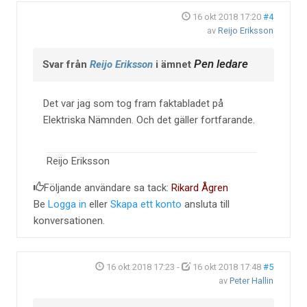
16 okt 2018 17:20
#4
av
Reijo Eriksson
Pen ledare
Svar från
Reijo Eriksson
i ämnet
Det var jag som tog fram faktabladet på
Elektriska Nämnden. Och det gäller fortfarande.
Reijo Eriksson
Följande användare sa tack:
Rikard Ågren
Be
Logga in
eller
Skapa ett konto
ansluta till
konversationen.
16 okt 2018 17:23
-
16 okt 2018 17:48
#5
av
Peter Hallin