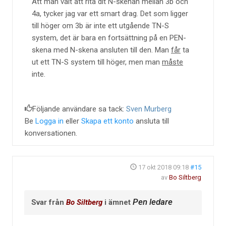
Att man valt att rita dit N-skenan mellan 3b och
4a, tycker jag var ett smart drag. Det som ligger
till höger om 3b är inte ett utgående TN-S
system, det är bara en fortsättning på en PEN-
skena med N-skena ansluten till den. Man
får
ta
ut ett TN-S system till höger, men man
måste
inte.
Följande användare sa tack:
Sven Murberg
Be
Logga in
eller
Skapa ett konto
ansluta till
konversationen.
17 okt 2018 09:18
#15
av
Bo Siltberg
Pen ledare
Svar från
Bo Siltberg
i ämnet