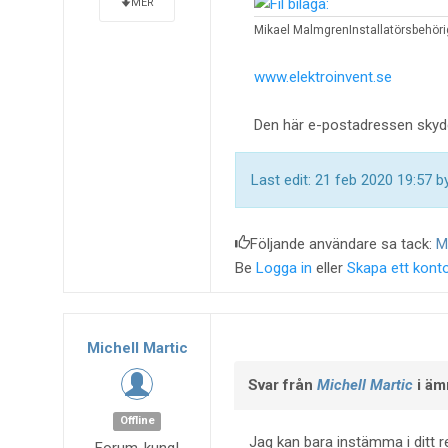
MER
Mikael Malmgren
Installatörsbehöri
www.elektroinvent.se
Den här e-postadressen skydd
Last edit: 21 feb 2020 19:57 
Följande användare sa tack:
M
Be
Logga in
eller
Skapa ett kont
Michell Martic
Svar från
Michell Martic
i äm
Offline
Jag kan bara instämma i ditt 