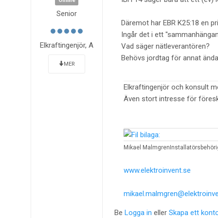
Offline
Senior
Däremot har EBR K25:18 en princ
Ingår det i ett "sammanhängand
Elkraftingenjör, A
Vad säger nätleverantören?
Behövs jordtag för annat änd
MER
Elkraftingenjör och konsult m
Även stort intresse för föres
Mikael Malmgren
Installatörsbehöri
www.elektroinvent.se
mikael.malmgren@elektroinve
Be
Logga in
eller
Skapa ett kont