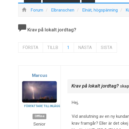
Forum
Elbranschen
Elnät, högspänning
K
Krav på lokalt jordtag?
FÖRSTA
TILLB
1
NÄSTA
SISTA
Marcus
Krav på lokalt jordtag?
skap
Hej,
FÖRFATTARE TILL INLÄGG
Vid anslutning av en ny kundan
Offline
krav framgår? Eller är det okej
Senior