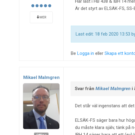
Har läst i HB 438 & IBH 14 men 
Är det styrt av ELSÄK-FS, SS-
MER
Last edit: 18 feb 2020 13:53 
Be
Logga in
eller
Skapa ett kont
Mikael Malmgren
Svar från
Mikael Malmgren
i
Det står väl ingenstans att det
ELSÄK-FS säger bara hur höga
du måste klara själv, tänk på n
IBH 14 säger bara att ett (ev)