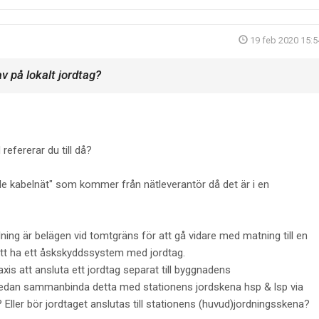
19 feb 2020 15:5
v på lokalt jordtag?
refererar du till då?
e kabelnät" som kommer från nätleverantör då det är i en
ing är belägen vid tomtgräns för att gå vidare med matning till en
 ha ett åskskyddssystem med jordtag.
xis att ansluta ett jordtag separat till byggnadens
sedan sammanbinda detta med stationens jordskena hsp & lsp via
ller bör jordtaget anslutas till stationens (huvud)jordningsskena?