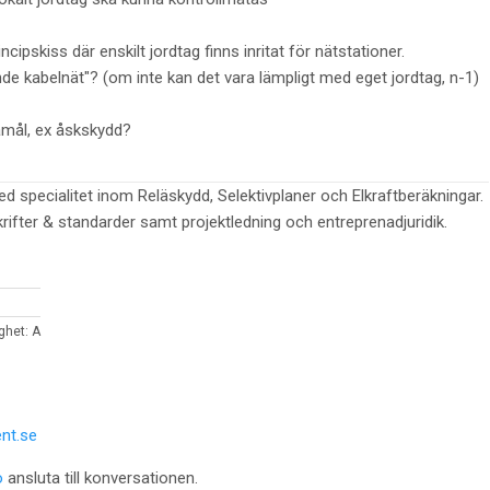
ipskiss där enskilt jordtag finns inritat för nätstationer.
e kabelnät"? (om inte kan det vara lämpligt med eget jordtag, n-1)
amål, ex åskskydd?
ed specialitet inom Reläskydd, Selektivplaner och Elkraftberäkningar.
krifter & standarder samt projektledning och entreprenadjuridik.
ghet: A
nt.se
o
ansluta till konversationen.