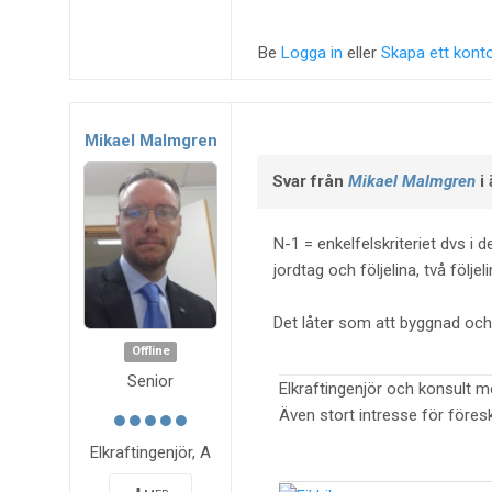
Be
Logga in
eller
Skapa ett kont
Mikael Malmgren
Svar från
Mikael Malmgren
i
N-1 = enkelfelskriteriet dvs i de
jordtag och följelina, två följel
Det låter som att byggnad och 
Offline
Senior
Elkraftingenjör och konsult m
Även stort intresse för föres
Elkraftingenjör, A