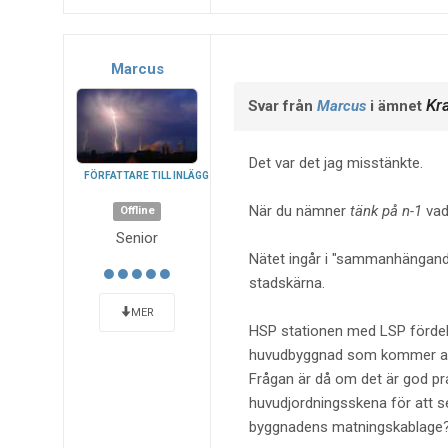
Marcus
Kra
Svar från
Marcus
i ämnet
Det var det jag misstänkte.
FÖRFATTARE TILL INLÄGG
När du nämner
tänk på n-1
vad 
Offline
Senior
Nätet ingår i "sammanhängand
stadskärna.
MER
HSP stationen med LSP fördeln
huvudbyggnad som kommer att
Frågan är då om det är god pra
huvudjordningsskena för att 
byggnadens matningskablage? E