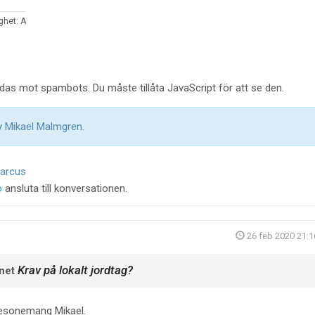
ghet: A
as mot spambots. Du måste tillåta JavaScript för att se den.
by
Mikael Malmgren
.
arcus
o
ansluta till konversationen.
26 feb 2020 21:1
Krav på lokalt jordtag?
net
resonemang Mikael.