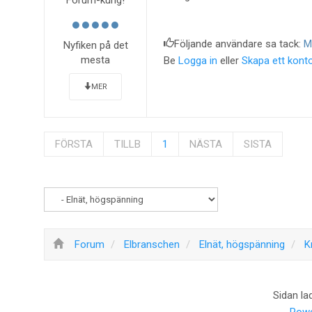
Forum-kung!
Följande användare sa tack:
M
Nyfiken på det
mesta
Be
Logga in
eller
Skapa ett kont
MER
FÖRSTA
TILLB
1
NÄSTA
SISTA
Forum
Elbranschen
Elnät, högspänning
K
Sidan la