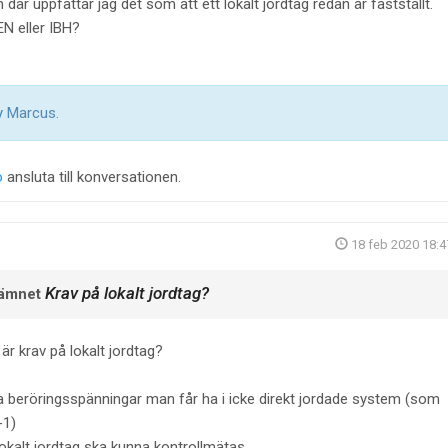
där uppfattar jag det som att ett lokalt jordtag redan är fastställt.
EN eller IBH?
by
Marcus
.
o
ansluta till konversationen.
18 feb 2020 18:4
Krav på lokalt jordtag?
 ämnet
 är krav på lokalt jordtag?
 beröringsspänningar man får ha i icke direkt jordade system (som
-1)
 lokalt jordtag ska kunna kontrollmätas