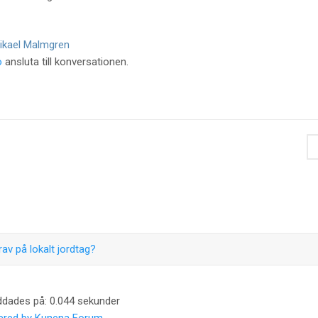
ikael Malmgren
o
ansluta till konversationen.
rav på lokalt jordtag?
ddades på: 0.044 sekunder