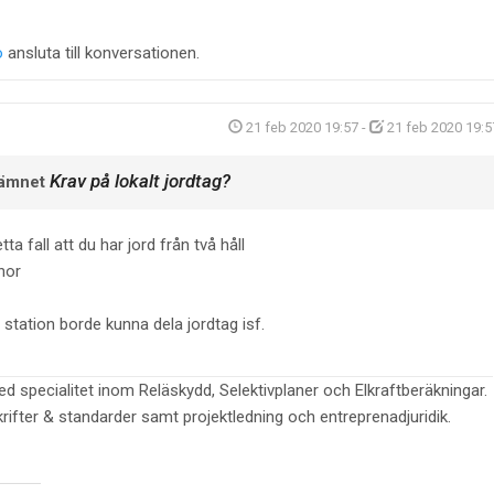
o
ansluta till konversationen.
21 feb 2020 19:57
-
21 feb 2020 19:5
Krav på lokalt jordtag?
 ämnet
tta fall att du har jord från två håll
inor
station borde kunna dela jordtag isf.
ed specialitet inom Reläskydd, Selektivplaner och Elkraftberäkningar.
krifter & standarder samt projektledning och entreprenadjuridik.