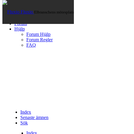
Fluxio
Elbranschens mötesplats
Hem
Artiklar
Forum
Hjälp
Forum Hjälp
Forum Regler
FAQ
Index
Senaste ämnen
Sök
Index