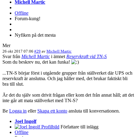
Michell Martic
Offline
Forum-kung!
Nyfiken på det mesta
Mer
26 okt 2017 07:06
#29
av
Michell Martic
Svar från
Michell Martic
i ämnet
Reservkraft vid TN-S
Som du beskrev nu, det kan funka!
...TN-S börjar först i utgående grupper från ställverket där UPS och
reservkraft är anslutna. Och jag håller med, det brukar faktiskt bli
bra till slut.
Är det du själv som drivit frågan eller kom det från annat håll; att det
inte går att mata ställverket med TN-S?
Be
Logga in
eller
Skapa ett konto
ansluta till konversationen.
Joel Ingolf
Författare till inlägg
Offline