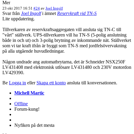
Mer
23 okt 2017 16:51
#24
av
Joel Ingolf
Svar från
Joel Ingolf
i ämnet
Reservkraft vid TN-S
Lite uppdatering.
Tillverkaren av reservkraftsaggregaten vill ansluta sig TN-C till
"vårt" ställverk. UPS-tillverkaren vill ha TN-S (5-polig anslutning
både in och ut) och 3-polig brytning av inkommande nät. Ställverket
som vi tar kraft ifrån är byggt som TN-S med jordfelsövervakning
på alla utgående huvudledningar.
Någon undrade ang automatbrytarna, det är Schneider NSX250F
LV431408 med elektronisk utlösare LV431480 och 230V motordon
LV429390.
Be
Logga in
eller
Skapa ett konto
ansluta till konversationen.
Michell Martic
Offline
Forum-kung!
Nyfiken på det mesta