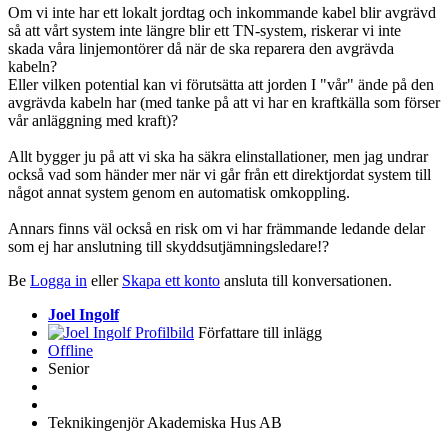
Om vi inte har ett lokalt jordtag och inkommande kabel blir avgrävd
så att vårt system inte längre blir ett TN-system, riskerar vi inte
skada våra linjemontörer då när de ska reparera den avgrävda
kabeln?
Eller vilken potential kan vi förutsätta att jorden I "vår" ände på den
avgrävda kabeln har (med tanke på att vi har en kraftkälla som förser
vår anläggning med kraft)?
Allt bygger ju på att vi ska ha säkra elinstallationer, men jag undrar
också vad som händer mer när vi går från ett direktjordat system till
något annat system genom en automatisk omkoppling.
Annars finns väl också en risk om vi har främmande ledande delar
som ej har anslutning till skyddsutjämningsledare!?
Be
Logga in
eller
Skapa ett konto
ansluta till konversationen.
Joel Ingolf
Författare till inlägg
Offline
Senior
Teknikingenjör Akademiska Hus AB