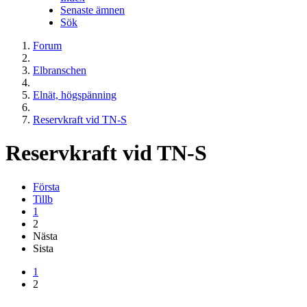
Senaste ämnen
Sök
Forum
Elbranschen
Elnät, högspänning
Reservkraft vid TN-S
Reservkraft vid TN-S
Första
Tillb
1
2
Nästa
Sista
1
2