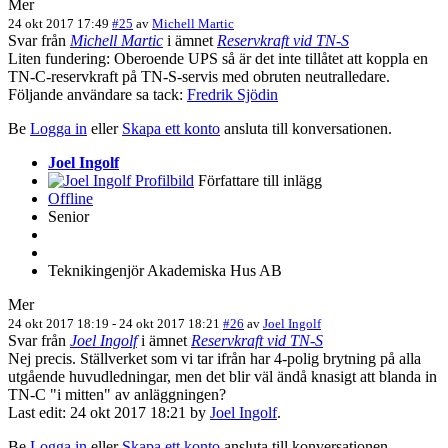
Mer
24 okt 2017 17:49
#25
av
Michell Martic
Svar från
Michell Martic
i ämnet
Reservkraft vid TN-S
Liten fundering: Oberoende UPS så är det inte tillåtet att koppla en
TN-C-reservkraft på TN-S-servis med obruten neutralledare.
Följande användare sa tack:
Fredrik Sjödin
Be
Logga in
eller
Skapa ett konto
ansluta till konversationen.
Joel Ingolf
Författare till inlägg
Offline
Senior
Teknikingenjör Akademiska Hus AB
Mer
24 okt 2017 18:19
-
24 okt 2017 18:21
#26
av
Joel Ingolf
Svar från
Joel Ingolf
i ämnet
Reservkraft vid TN-S
Nej precis. Ställverket som vi tar ifrån har 4-polig brytning på alla
utgående huvudledningar, men det blir väl ändå knasigt att blanda in
TN-C "i mitten" av anläggningen?
Last edit: 24 okt 2017 18:21 by
Joel Ingolf
.
Be
Logga in
eller
Skapa ett konto
ansluta till konversationen.