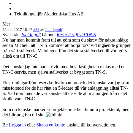
Teknikingenjör Akademiska Hus AB
Mer
25 okt 2017 18:17
#28
av
Joel Ingolf
Svar från
Joel Ingolf
i ämnet
Reservkraft vid TN-S
Nu har man kommit fram till att göra som du skrev för några inlägg
sedan Michell, att TN-S kommer att börja först vid utgående grupper
från vårt ställverk. Matningen från det stora ställverket till vårt görs
alltså om till TN-C.
Det kanske jag inte har skrivit, men hela fastigheten matas med en
TN-C-servis, men själva ställverket är byggt som TN-S.
Fick ritningar från reservkraftsfirman nu och det kanske var jag som
missförstod för de har ritat en 5-ledare till vår anläggning alltså TN-
S. Vad dom menade var kanske att de ville att matningen från nätet
skulle vara TN-C.
Som du kanske märker är projektet inte helt hundra projekterat, men
det blir nog bra till slut
Be
Logga in
eller
Skapa ett konto
ansluta till konversationen.