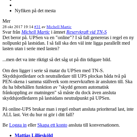
Nyfiken på det mesta
Mer
28 okt 2017 19:14
#31
av
Michell Martic
Svar från
Michell Martic
i ämnet
Reservkraft vid TN-S
Det beror på. UPSen va en "online"? I så fall genereras i regel en ny
nollpunkt på lastsidan. I så fall ska den väl inte ligga parallellt med
lasten utan i serie med lasten?
...men det va inte riktigt så det såg ut på din tidigare bild.
Om den ligger i serie så matar du UPSen med TN-S.
Skyddsjordledare och neutralledare till UPS plockas båda två på
PEN-skena i samma ställverk som reservkraften är ansluten till. Ska
du ha bibehållen funktion av "skydd genom automatisk
frånkoppling av matningen" så måste du dock även ansluta
skyddsjordledaren på lastsidans neutralpunkt på UPSen.
På online-UPS brukar man i regel enbart ansluta prioriterad last, inte
ALL last. Vet du hur ni gör i ditt fall?
Be
Logga in
eller
Skapa ett konto
ansluta till konversationen.
Mattias Lilliesköld