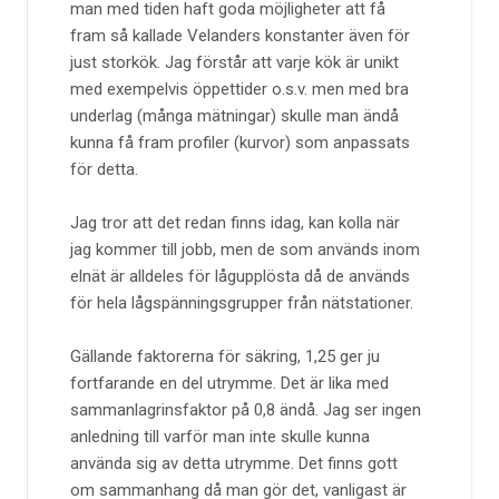
man med tiden haft goda möjligheter att få
fram så kallade Velanders konstanter även för
just storkök. Jag förstår att varje kök är unikt
med exempelvis öppettider o.s.v. men med bra
underlag (många mätningar) skulle man ändå
kunna få fram profiler (kurvor) som anpassats
för detta.
Jag tror att det redan finns idag, kan kolla när
jag kommer till jobb, men de som används inom
elnät är alldeles för lågupplösta då de används
för hela lågspänningsgrupper från nätstationer.
Gällande faktorerna för säkring, 1,25 ger ju
fortfarande en del utrymme. Det är lika med
sammanlagrinsfaktor på 0,8 ändå. Jag ser ingen
anledning till varför man inte skulle kunna
använda sig av detta utrymme. Det finns gott
om sammanhang då man gör det, vanligast är