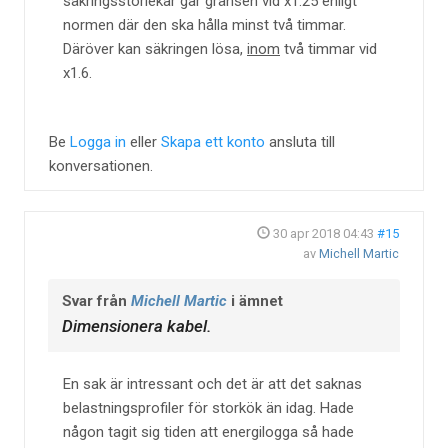
säkringsstorlekar går gränsen vid x1.25 enligt
normen där den ska hålla minst två timmar.
Däröver kan säkringen lösa,
inom
två timmar vid
x1.6.
Be
Logga in
eller
Skapa ett konto
ansluta till
konversationen.
30 apr 2018 04:43
#15
av
Michell Martic
Svar från
Michell Martic
i ämnet
Dimensionera kabel.
En sak är intressant och det är att det saknas
belastningsprofiler för storkök än idag. Hade
någon tagit sig tiden att energilogga så hade