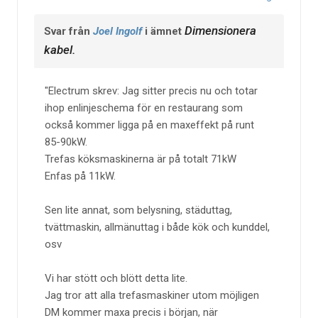
Dimensionera
Svar från
Joel Ingolf
i ämnet
kabel.
Electrum skrev: Jag sitter precis nu och totar
ihop enlinjeschema för en restaurang som
också kommer ligga på en maxeffekt på runt
85-90kW.
Trefas köksmaskinerna är på totalt 71kW
Enfas på 11kW.
Sen lite annat, som belysning, städuttag,
tvättmaskin, allmänuttag i både kök och kunddel,
osv
Vi har stött och blött detta lite.
Jag tror att alla trefasmaskiner utom möjligen
DM kommer maxa precis i början, när