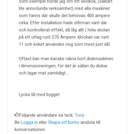
Som exempel hörde jag om ett skolkök, (såklart
lite annorlunda verksamhet) med alla maskiner
som fanns där skulle det behövas 400 ampere
cirka. Efter installation hade elfirman varit där
och kontrollerat effekt, då låg allt ( hela skolan
på ett uttag runt 270 Ampere. klockan var runt
11 och köket användes nog som mest just då!
Oftast kan man kanske räkna bort diskmaskinen
i dimensioneringen, för det är sällan du diskar
och lagar mat samtidigt....
Lycka till med bygget
Följande användare sa tack:
Tony
Be
Logga in
eller
Skapa ett konto
ansluta till
konversationen.