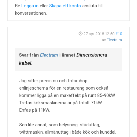
Be
Logga in
eller
Skapa ett konto
ansluta till
konversationen.
27 apr 2018 12:50
#10
av
Electrum
Dimensionera
Svar från
Electrum
i ämnet
kabel.
Jag sitter precis nu och totar ihop
enlinjeschema för en restaurang som också
kommer ligga på en maxeffekt på runt 85-90kW.
Trefas köksmaskinerna är på totalt 71kW
Enfas på 11kW.
Sen lite annat, som belysning, städuttag,
tvättmaskin, allmänuttag i både kök och kunddel,