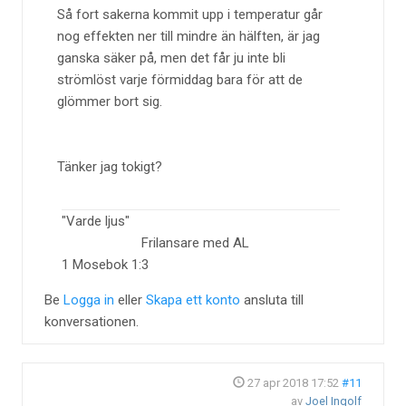
Så fort sakerna kommit upp i temperatur går
nog effekten ner till mindre än hälften, är jag
ganska säker på, men det får ju inte bli
strömlöst varje förmiddag bara för att de
glömmer bort sig.
Tänker jag tokigt?
"Varde ljus"
Frilansare med AL
1 Mosebok 1:3
Be
Logga in
eller
Skapa ett konto
ansluta till
konversationen.
27 apr 2018 17:52
#11
av
Joel Ingolf