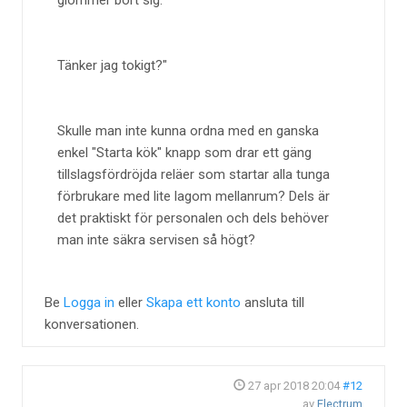
glömmer bort sig.
Tänker jag tokigt?
Skulle man inte kunna ordna med en ganska
enkel "Starta kök" knapp som drar ett gäng
tillslagsfördröjda reläer som startar alla tunga
förbrukare med lite lagom mellanrum? Dels är
det praktiskt för personalen och dels behöver
man inte säkra servisen så högt?
Be
Logga in
eller
Skapa ett konto
ansluta till
konversationen.
27 apr 2018 20:04
#12
av
Electrum