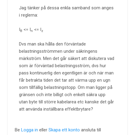
Jag tänker på dessa enkla samband som anges
i reglerna:
I
<= I
<= I
B
n
z
Dvs man ska hålla den förväntade
belastningsströmmen under säkringens
märkström. Men det går säkert att diskutera vad
som är förväntad belastningsström, dvs hur
pass kontinuerlig den egentligen är och när man
får betrakta tiden det tar att värma upp en ugn
som tillfällig belastningstopp. Om man ligger på
gränsen och inte billigt och enkelt säkra upp
utan byte till större kabelarea etc kanske det går
att använda inställbara effektbrytare?
Be
Logga in
eller
Skapa ett konto
ansluta till