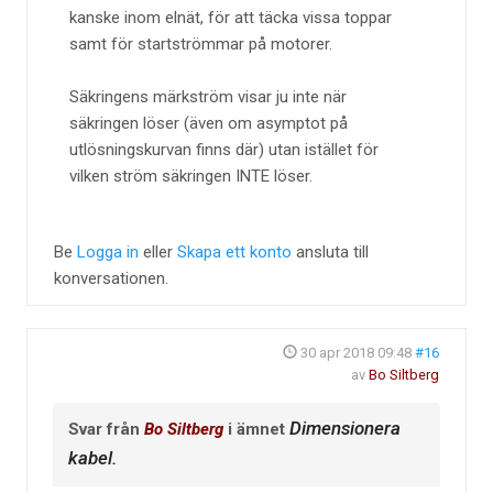
kanske inom elnät, för att täcka vissa toppar
samt för startströmmar på motorer.
Säkringens märkström visar ju inte när
säkringen löser (även om asymptot på
utlösningskurvan finns där) utan istället för
vilken ström säkringen INTE löser.
Be
Logga in
eller
Skapa ett konto
ansluta till
konversationen.
30 apr 2018 09:48
#16
av
Bo Siltberg
Dimensionera
Svar från
Bo Siltberg
i ämnet
kabel.