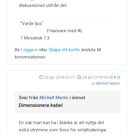
diskussionen utifrån det.
"Varde ljus"
Frilansare med AL
1 Mosebok 1:3
Be
Logga in
eller
Skapa ett konto
ansluta till
konversationen.
28 apr 2018 05:07
-
28 apr 2018 05:08
#13
av
Michell Martic
Svar från
Michell Martic
i ämnet
Dimensionera kabel.
En sak man kan ha i åtanke är att nyttja det
extra utrymme som finns för smältsäkringar.