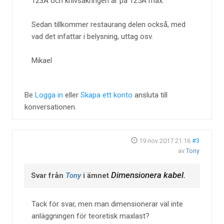
123A och knivsäkringen är på 125A max.
Sedan tillkommer restaurang delen också, med
vad det infattar i belysning, uttag osv.
Mikael
Be
Logga in
eller
Skapa ett konto
ansluta till
konversationen.
19 nov 2017 21:16
#3
av
Tony
Dimensionera kabel.
Svar från
Tony
i ämnet
Tack för svar, men man dimensionerar väl inte
anläggningen för teoretisk maxlast?