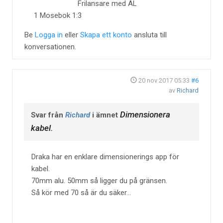
Frilansare med AL
1 Mosebok 1:3
Be
Logga in
eller
Skapa ett konto
ansluta till
konversationen.
20 nov 2017 05:33
#6
av
Richard
Dimensionera
Svar från
Richard
i ämnet
kabel.
Draka har en enklare dimensionerings app för
kabel.
70mm alu. 50mm så ligger du på gränsen.
Så kör med 70 så är du säker...