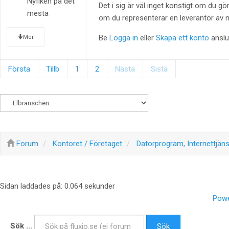
Nyfiken på det
Det i sig är väl inget konstigt om du g
mesta
om du representerar en leverantör av nå
Be
Logga in
eller
Skapa ett konto
anslut
Mer
Första
Tillb
1
2
Nästa
Sista
Forum
Kontoret / Företaget
Datorprogram, Internettjäns
Sidan laddades på: 0.064 sekunder
Powe
Sök ...
Sök