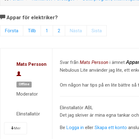
Appar för elektriker?
Första
Tillb
1
2
Nästa
Sista
Appar
Svar från
Mats Persson
i ämnet
Mats Persson
Nebulous Lite använder jag lite, ett e
Om någon har tips på en lite bättre så 
Offline
Moderator
Elinstallatör ABL
Elinstallatör
Det jag skriver är mina egna tankar och 
Be
Logga in
eller
Skapa ett konto
anslut
Mer