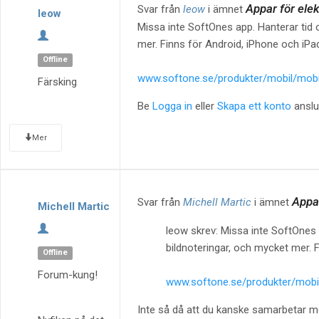
Appar för elek
Svar från
leow
i ämnet
leow
Missa inte SoftOnes app. Hanterar tid o
mer. Finns för Android, iPhone och iPa
Offline
www.softone.se/produkter/mobil/mobi
Färsking
Be
Logga in
eller
Skapa ett konto
anslut
Mer
Appar
Svar från
Michell Martic
i ämnet
Michell Martic
leow skrev: Missa inte SoftOnes a
bildnoteringar, och mycket mer. 
Offline
Forum-kung!
www.softone.se/produkter/mobil
Inte så då att du kanske samarbetar 