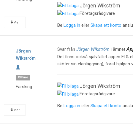
Jörgen Wikström
Företagsrådgivare
Mer
Be
Logga in
eller
Skapa ett konto
anslut
App
Svar från
Jörgen Wikström
i ämnet
Jörgen
Det finns också självfallet appen El & 
Wikström
sköter sin elanläggning), först hjälpen
Offline
Jörgen Wikström
Färsking
Företagsrådgivare
Be
Logga in
eller
Skapa ett konto
anslut
Mer