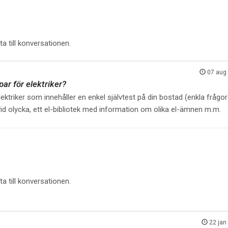
a till konversationen.
07 aug
ar för elektriker?
elektriker som innehåller en enkel självtest på din bostad (enkla frågo
 vid olycka, ett el-bibliotek med information om olika el-ämnen m.m.
a till konversationen.
22 jan