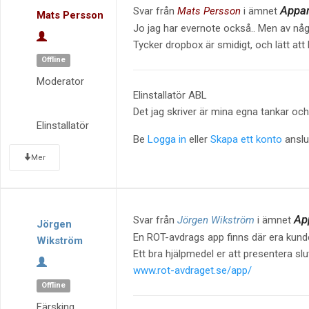
Appar
Svar från
Mats Persson
i ämnet
Mats Persson
Jo jag har evernote också.. Men av någ
Tycker dropbox är smidigt, och lätt at
Offline
Moderator
Elinstallatör ABL
Det jag skriver är mina egna tankar och 
Elinstallatör
Be
Logga in
eller
Skapa ett konto
anslut
Mer
App
Svar från
Jörgen Wikström
i ämnet
Jörgen
En ROT-avdrags app finns där era kunde
Wikström
Ett bra hjälpmedel er att presentera sl
www.rot-avdraget.se/app/
Offline
Färsking