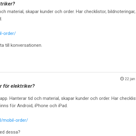
triker?
ch material, skapar kunder och order. Har checklistor, bildnoteringa
d.
l-order/
a till konversationen.
22 jan
 för elektriker?
pp. Hanterar tid och material, skapar kunder och order. Har checklis
Finns för Android, iPhone och iPad.
/mobil-order/
med dessa?