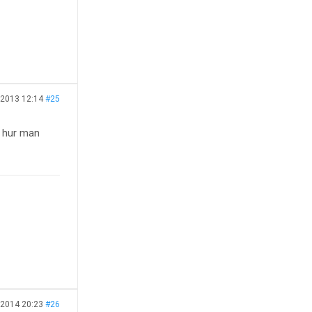
 2013 12:14
#25
r hur man
 2014 20:23
#26