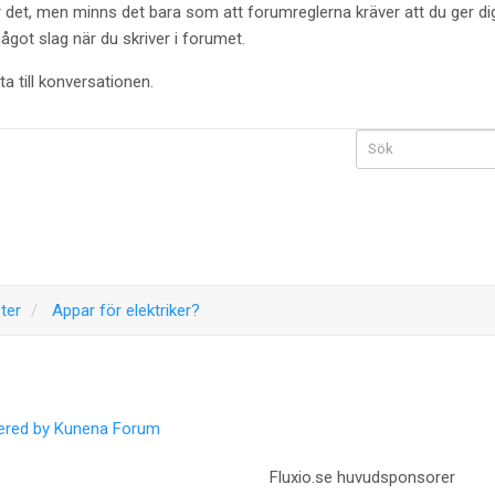
ör det, men minns det bara som att forumreglerna kräver att du ger dig
got slag när du skriver i forumet.
a till konversationen.
ter
Appar för elektriker?
red by
Kunena Forum
Fluxio.se huvudsponsorer