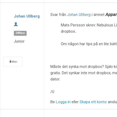
Appar 
Svar från
Johan Ullberg
i ämnet
Johan Ullberg
Mats Persson skrev: Nebulous Lit
dropbox..
Offline
Junior
Om någon har tips på en lite bätt
Mer
Måste det synka mot dropbox? Själv kö
gratis. Det synkar inte mot dropbox, me
dator.
/U
Be
Logga in
eller
Skapa ett konto
anslut