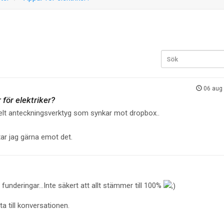
06 aug
 för elektriker?
nkelt anteckningsverktyg som synkar mot dropbox..
tar jag gärna emot det.
funderingar...
Inte säkert att allt stämmer till 100%
a till konversationen.