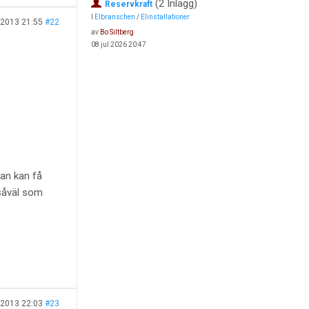
(2 Inlägg)
Reservkraft
I
Elbranschen
/
Elinstallationer
 2013 21:55
#22
av
Bo Siltberg
08 jul 2026 20:47
an kan få
 såväl som
 2013 22:03
#23