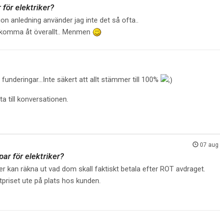
 för elektriker?
on anledning använder jag inte det så ofta..
t komma åt överallt.. Menmen
funderingar...
Inte säkert att allt stämmer till 100%
a till konversationen.
07 aug
ar för elektriker?
r kan räkna ut vad dom skall faktiskt betala efter ROT avdraget.
utpriset ute på plats hos kunden.