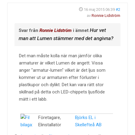
16 maj 2015 06:39
#2
av
Ronnie Lidström
Hur vet
Svar från
Ronnie Lidström
i ämnet
man att Lumen stämmer med det angivna?
Det man måste kolla när man jämför olika
armaturer är vilket Lumen de angett. Vissa
anger "armatur-lumen" vilket är det ljus som
kommer ut ur armaturen efter förluster i
plastkupor och dylikt. Det kan vara rätt stor
skillnad på detta och LED-chippets ljusflöde
mätt i ett labb.
Företagare,
Björks EL i
Elinstallatör
Skellefteå AB