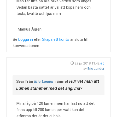
Man får titta på alla olika värden som anges.
Sedan bästa sättet är väl att köpa hem och
testa, kvalité och ljus m.m.
Markus Ågren
Be
Logga in
eller
Skapa ett konto
ansluta till
konversationen.
29 jul 2018 11:42
#5
av
Eric Lander
Hur vet man att
Svar från
Eric Lander
i ämnet
Lumen stämmer med det angivna?
Mina låg på 120 lumen men har läst nu att det
finns upp till 200 lumen per watt kan det
stämma det är det dubbla