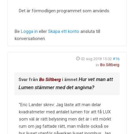
Det är förmodligen programmet som används.
Be
Logga in
eller
Skapa ett konto
ansluta till
konversationen.
02 aug 2018 15:02
#16
av
Bo Siltberg
Hur vet man att
Svar från
Bo Siltberg
i ämnet
Lumen stämmer med det angivna?
Eric Lander skrev: Jag läste att man delar
kvadratmeter med antalet lumen för att få LUX
som väl är rätt belysning men det är i ett mörkt
rum om jag fattade rätt, man måste också se
hur ljuset utanför påverkan ljuset inomhus. Jag