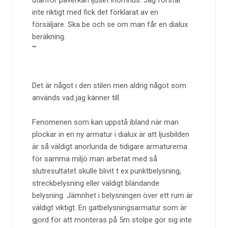
utanför påverkan ljuset inomhus. Jag förstår
inte riktigt med fick det förklarat av en
försäljare. Ska be och se om man får en dialux
beräkning.
Det är något i den stilen men aldrig något som
används vad jag känner till.
Fenomenen som kan uppstå ibland när man
plockar in en ny armatur i dialux är att ljusbilden
är så väldigt anorlunda de tidigare armaturerna
för samma miljö man arbetat med så
slutresultatet skulle blivit t ex punktbelysning,
streckbelysning eller väldigt bländande
belysning. Jämnhet i belysningen över ett rum är
väldigt viktigt. En gatbelysningsarmatur som är
gjord för att monteras på 5m stolpe gör sig inte