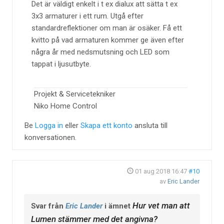
Det är väldigt enkelt i t ex dialux att sätta t ex
3x3 armaturer i ett rum. Utgå efter
standardreflektioner om man är osäker. Få ett
kvitto på vad armaturen kommer ge även efter
några år med nedsmutsning och LED som
tappat i ljusutbyte.
Projekt & Servicetekniker
Niko Home Control
Be
Logga in
eller
Skapa ett konto
ansluta till
konversationen.
01 aug 2018 16:47
#10
av
Eric Lander
Hur vet man att
Svar från
Eric Lander
i ämnet
Lumen stämmer med det angivna?