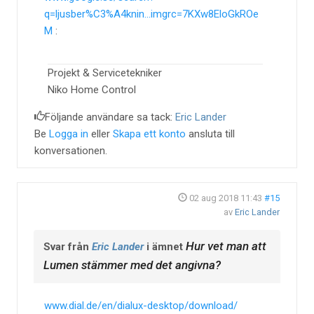
q=ljusber%C3%A4knin...imgrc=7KXw8EloGkROe
M
:
Projekt & Servicetekniker
Niko Home Control
Följande användare sa tack:
Eric Lander
Be
Logga in
eller
Skapa ett konto
ansluta till
konversationen.
02 aug 2018 11:43
#15
av
Eric Lander
Hur vet man att
Svar från
Eric Lander
i ämnet
Lumen stämmer med det angivna?
www.dial.de/en/dialux-desktop/download/