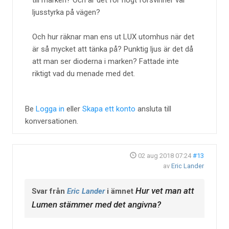
till marken? Och är det för högt försvinner väl
ljusstyrka på vägen?
Och hur räknar man ens ut LUX utomhus när det
är så mycket att tänka på? Punktig ljus är det då
att man ser dioderna i marken? Fattade inte
riktigt vad du menade med det.
Be
Logga in
eller
Skapa ett konto
ansluta till
konversationen.
02 aug 2018 07:24
#13
av
Eric Lander
Hur vet man att
Svar från
Eric Lander
i ämnet
Lumen stämmer med det angivna?