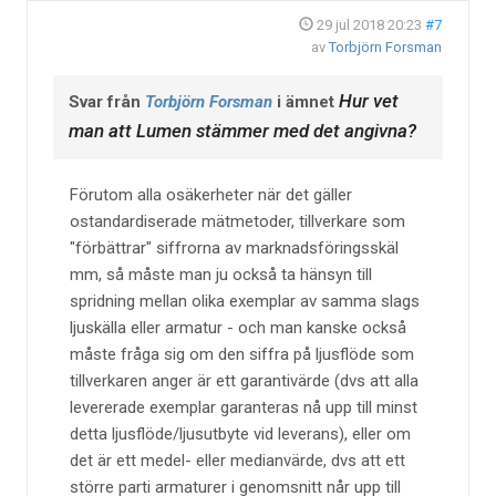
29 jul 2018 20:23
#7
av
Torbjörn Forsman
Hur vet
Svar från
Torbjörn Forsman
i ämnet
man att Lumen stämmer med det angivna?
Förutom alla osäkerheter när det gäller
ostandardiserade mätmetoder, tillverkare som
"förbättrar" siffrorna av marknadsföringsskäl
mm, så måste man ju också ta hänsyn till
spridning mellan olika exemplar av samma slags
ljuskälla eller armatur - och man kanske också
måste fråga sig om den siffra på ljusflöde som
tillverkaren anger är ett garantivärde (dvs att alla
levererade exemplar garanteras nå upp till minst
detta ljusflöde/ljusutbyte vid leverans), eller om
det är ett medel- eller medianvärde, dvs att ett
större parti armaturer i genomsnitt når upp till