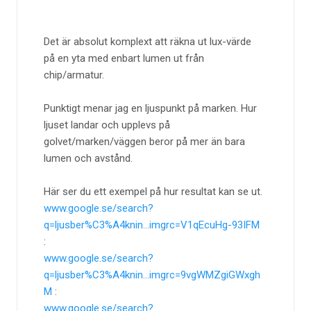
Det är absolut komplext att räkna ut lux-värde
på en yta med enbart lumen ut från
chip/armatur.
Punktigt menar jag en ljuspunkt på marken. Hur
ljuset landar och upplevs på
golvet/marken/väggen beror på mer än bara
lumen och avstånd.
Här ser du ett exempel på hur resultat kan se ut.
www.google.se/search?
q=ljusber%C3%A4knin...imgrc=V1qEcuHg-93IFM
:
www.google.se/search?
q=ljusber%C3%A4knin...imgrc=9vgWMZgiGWxgh
M
:
www.google.se/search?