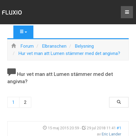
Forum
Elbranschen
Belysning
Hur vet man att Lumen stämmer med det angivna?
Hur vet man att Lumen stämmer med det
angivna?
1
2
15 maj 2015 20:59
-
29 jul 2018 11:41
#1
av
Eric Lander