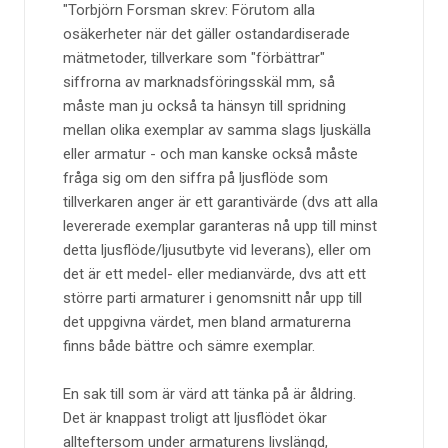
Torbjörn Forsman skrev: Förutom alla
osäkerheter när det gäller ostandardiserade
mätmetoder, tillverkare som "förbättrar"
siffrorna av marknadsföringsskäl mm, så
måste man ju också ta hänsyn till spridning
mellan olika exemplar av samma slags ljuskälla
eller armatur - och man kanske också måste
fråga sig om den siffra på ljusflöde som
tillverkaren anger är ett garantivärde (dvs att alla
levererade exemplar garanteras nå upp till minst
detta ljusflöde/ljusutbyte vid leverans), eller om
det är ett medel- eller medianvärde, dvs att ett
större parti armaturer i genomsnitt når upp till
det uppgivna värdet, men bland armaturerna
finns både bättre och sämre exemplar.
En sak till som är värd att tänka på är åldring.
Det är knappast troligt att ljusflödet ökar
allteftersom under armaturens livslängd,