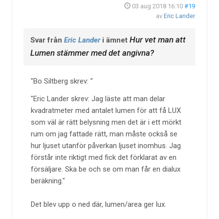
03 aug 2018 16:10
#19
av
Eric Lander
Hur vet man att
Svar från
Eric Lander
i ämnet
Lumen stämmer med det angivna?
Bo Siltberg skrev:
Eric Lander skrev: Jag läste att man delar
kvadratmeter med antalet lumen för att få LUX
som väl är rätt belysning men det är i ett mörkt
rum om jag fattade rätt, man måste också se
hur ljuset utanför påverkan ljuset inomhus. Jag
förstår inte riktigt med fick det förklarat av en
försäljare. Ska be och se om man får en dialux
beräkning.
Det blev upp o ned där, lumen/area ger lux.