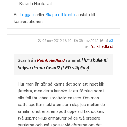
Bravida Hudiksvall
Be
Logga in
eller
Skapa ett konto
ansluta till
konversationen.
08 nov 2012 16:10
-
08 nov 2012 16:15
#3
av
Patrik Hedlund
Hur skulle ni
Svar från
Patrik Hedlund
i ämnet
belysa denna fasad? (LED släpljus)
Hur man än gör så känns det som att inget blir
jättebra, men detta kanske är ett förslag som i
alla fall får igång kreativiteten igen. Om man
satte spottar i takfoten som släpljus mellan de
smala fönstrena, en spott uppe vid taknocken,
två upp/ner-ljus armaturer på de två bredare
partierna och två spottar vid dörrarna om det