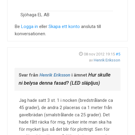
Sjöhaga EL AB
Be
Logga in
eller
Skapa ett konto
ansluta till
konversationen.
08 nov 2012 19:15
#5
av
Henrik Eriksson
Hur skulle
Svar från
Henrik Eriksson
i ämnet
ni belysa denna fasad? (LED släpljus)
Jag hade satt 3 st. 1 i nocken (bredstrålande ca
45 grader), de andra 2 placeras ca 1 meter från
gavelbrädan (smalstrålande ca 25 grader). Det
hade fått räcka för mig, tycker inte man ska ha
för mycket ljus så det blir för plottrigt. Sen för