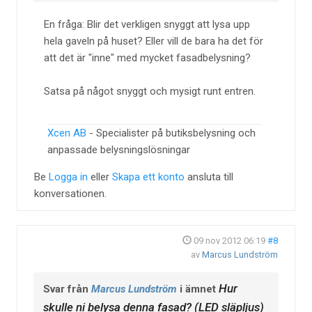
En fråga: Blir det verkligen snyggt att lysa upp
hela gaveln på huset? Eller vill de bara ha det för
att det är "inne" med mycket fasadbelysning?
Satsa på något snyggt och mysigt runt entren.
Xcen AB
- Specialister på butiksbelysning och
anpassade belysningslösningar
Be
Logga in
eller
Skapa ett konto
ansluta till
konversationen.
09 nov 2012 06:19
#8
av
Marcus Lundström
Hur
Svar från
Marcus Lundström
i ämnet
skulle ni belysa denna fasad? (LED släpljus)