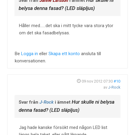
Svar från
Janne Larsson
i ämnet
belysa denna fasad? (LED släpljus)
Håller med......det ska i mitt tycke vara stora ytor
om det ska fasadbelysas.
Be
Logga in
eller
Skapa ett konto
ansluta till
konversationen.
09 nov 2012 07:30
#10
av
J-Rock
Hur skulle ni belysa
Svar från
J-Rock
i ämnet
denna fasad? (LED släpljus)
Jag hade kanske försökt med någon LED list
längs hela taket, eller nått liknande.