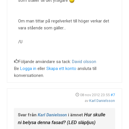
som ställer till det yttligare
Om man tittar på regelverket till höger verkar det
vara stående som gäller...
/U
Följande användare sa tack:
David olsson
Be
Logga in
eller
Skapa ett konto
ansluta till
konversationen.
08 nov 2012 23:55
#7
av
Karl Danielsson
Hur skulle
Svar från
Karl Danielsson
i ämnet
ni belysa denna fasad? (LED släpljus)