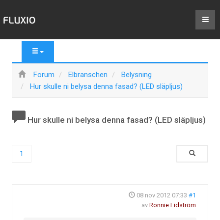
Forum
Elbranschen
Belysning
Hur skulle ni belysa denna fasad? (LED släpljus)
Hur skulle ni belysa denna fasad? (LED släpljus)
1
08 nov 2012 07:33
#1
av
Ronnie Lidström