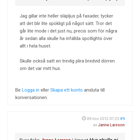
Jag gillar inte heller släpljus på fasader, tycker
att det blir lite spökligt på något sätt. Tror det
går lite mode i det just nu, precis som för några
år sedan alla skulle ha infällda spotlights över
allt i hela huset.
Skulle också satt en trevlig plira bredvid dörren
om det var mitt hus.
Be
Logga in
eller
Skapa ett konto
ansluta till
konversationen.
09 nov 2012 07:25
#9
av
Janne Larsson
Hur skulle ni