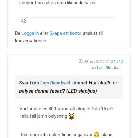
lampor tex i några sten liknande saker.
42
Be
Logga in
eller
Skapa ett konto
ansluta till
konversationen.
09 nov 2012 21:24
#12
av
Lars Blomkvist
Hur skulle ni
Svar från
Lars Blomkvist
i ämnet
belysa denna fasad? (LED släpljus)
Varför inte en 400 w metallhalogen från 15 m?
I alla fall jämn belysning
Den som inte söker finner inga svar
ibland