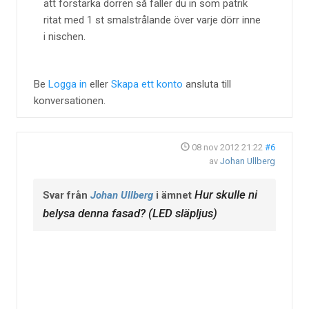
att förstärka dörren så fäller du in som patrik
ritat med 1 st smalstrålande över varje dörr inne
i nischen.
Be
Logga in
eller
Skapa ett konto
ansluta till
konversationen.
08 nov 2012 21:22
#6
av
Johan Ullberg
Hur skulle ni
Svar från
Johan Ullberg
i ämnet
belysa denna fasad? (LED släpljus)