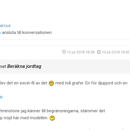
arcus
o
ansluta till konversationen.
13 jul 2018 18:38
-
13 jul 2018 18:42
Beräkna jordtag
net
lev det en excel-fil av det
med två grafer. En för djupjord och en
är
.
 åtminstone jag känner till begränsningarna, stämmer det
typ nöjd här med modellen.