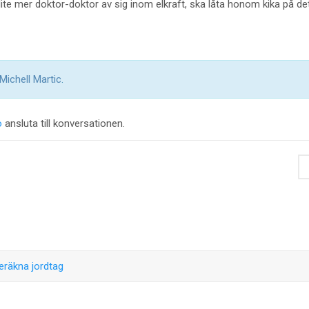
te mer doktor-doktor av sig inom elkraft, ska låta honom kika på de
Michell Martic
.
o
ansluta till konversationen.
eräkna jordtag