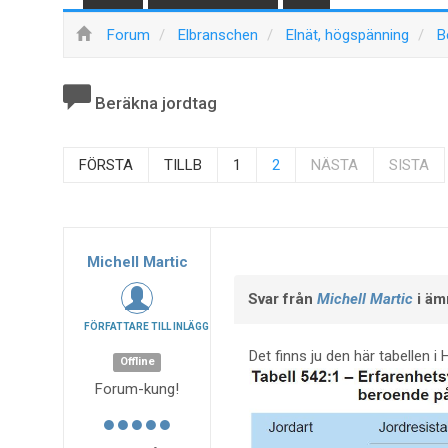
Forum
Elbranschen
Elnät, högspänning
B
Beräkna jordtag
FÖRSTA
TILLB
1
2
NÄSTA
SISTA
Michell Martic
Svar från
Michell Martic
i äm
FÖRFATTARE TILL INLÄGG
Det finns ju den här tabellen i 
Offline
Forum-kung!