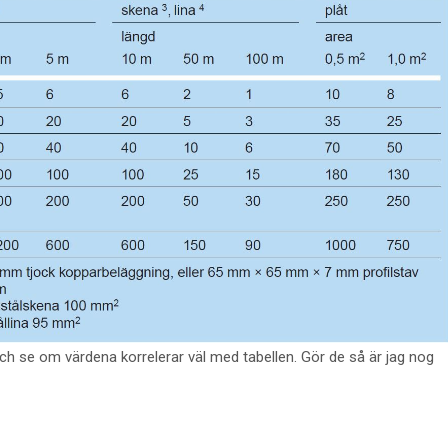
 och se om värdena korrelerar väl med tabellen. Gör de så är jag nog