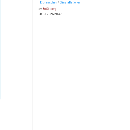
I
Elbranschen
/
Elinstallationer
av
Bo Siltberg
08 jul 2026 20:47