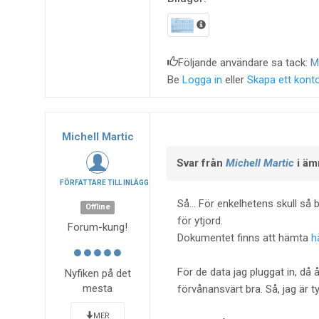
Följande användare sa tack:
M
Be
Logga in
eller
Skapa ett kont
Michell Martic
Svar från
Michell Martic
i äm
FÖRFATTARE TILL INLÄGG
Så... För enkelhetens skull så b
Offline
för ytjord.
Forum-kung!
Dokumentet finns att hämta
h
För de data jag pluggat in, då
Nyfiken på det
mesta
förvånansvärt bra. Så, jag är 
MER