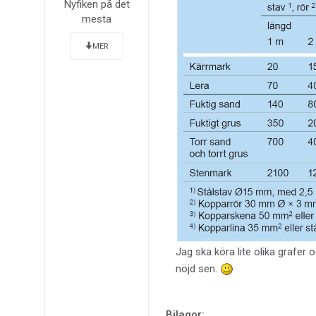
Nyfiken på det
mesta
MER
Jag ska köra lite olika grafer
nöjd sen.
Bilagor: