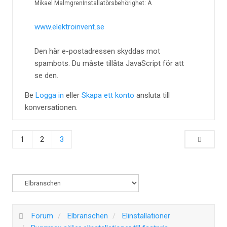
Mikael Malmgren
Installatörsbehörighet: A
www.elektroinvent.se
Den här e-postadressen skyddas mot
spambots. Du måste tillåta JavaScript för att
se den.
Be
Logga in
eller
Skapa ett konto
ansluta till
konversationen.
1
2
3
Forum
Elbranschen
Elinstallationer