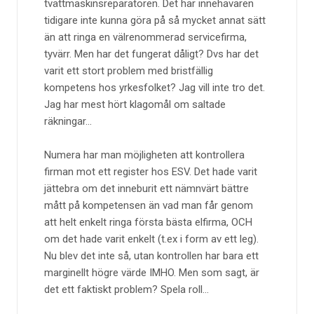
tvättmaskinsreparatören. Det har innehavaren
tidigare inte kunna göra på så mycket annat sätt
än att ringa en välrenommerad servicefirma,
tyvärr. Men har det fungerat dåligt? Dvs har det
varit ett stort problem med bristfällig
kompetens hos yrkesfolket? Jag vill inte tro det.
Jag har mest hört klagomål om saltade
räkningar...
Numera har man möjligheten att kontrollera
firman mot ett register hos ESV. Det hade varit
jättebra om det inneburit ett nämnvärt bättre
mått på kompetensen än vad man får genom
att helt enkelt ringa första bästa elfirma, OCH
om det hade varit enkelt (t.ex i form av ett leg).
Nu blev det inte så, utan kontrollen har bara ett
marginellt högre värde IMHO. Men som sagt, är
det ett faktiskt problem? Spela roll...