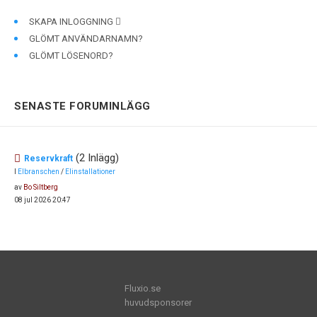
SKAPA INLOGGNING
GLÖMT ANVÄNDARNAMN?
GLÖMT LÖSENORD?
SENASTE FORUMINLÄGG
(2 Inlägg)
Reservkraft
I
Elbranschen
/
Elinstallationer
av
Bo Siltberg
08 jul 2026 20:47
Fluxio.se
huvudsponsorer