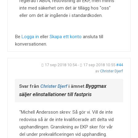
reglerad i AB04, redovisning av EKP, men minns
inte med säkerhet om det är tillägg hos "oss"
eller om det är ingående i standardkoden.
Be
Logga in
eller
Skapa ett konto
ansluta till
konversationen.
17 sep 2018 10:54
-
17 sep 2018 10:55
#44
av
Christer Djerf
Byggmax
Svar från
Christer Djerf
i ämnet
säljer elinstallationer till fastpris
Michell Andersson skrev: Så gör vi. Vill de inte
redovisa så är de inte kvalificerade att delta vid
upphandlingen. Granskning av EKP sker för vår
del under prekvalificeringen vid upphandling.