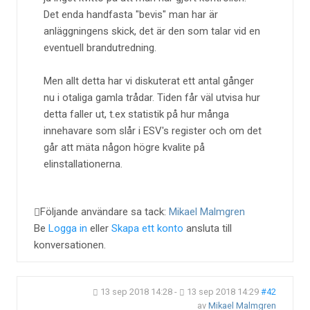
Det enda handfasta "bevis" man har är
anläggningens skick, det är den som talar vid en
eventuell brandutredning.
Men allt detta har vi diskuterat ett antal gånger
nu i otaliga gamla trådar. Tiden får väl utvisa hur
detta faller ut, t.ex statistik på hur många
innehavare som slår i ESV's register och om det
går att mäta någon högre kvalite på
elinstallationerna.
Följande användare sa tack:
Mikael Malmgren
Be
Logga in
eller
Skapa ett konto
ansluta till
konversationen.
13 sep 2018 14:28
-
13 sep 2018 14:29
#42
av
Mikael Malmgren