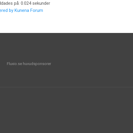
ddades på: 0.024 sekunder
red by
Kunena Forum
Fluxio.se huvudsponsorer