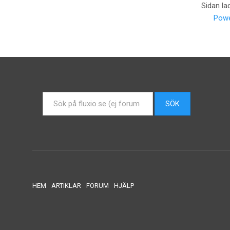
Sidan la
Powe
Sök
SÖK
...
HEM
ARTIKLAR
FORUM
HJÄLP