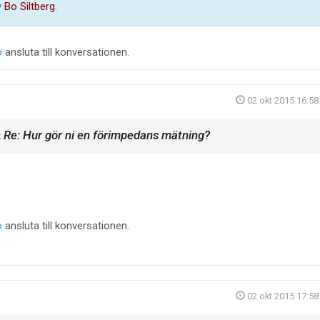
y
Bo Siltberg
.
o
ansluta till konversationen.
02 okt 2015 16:58
Re: Hur gör ni en förimpedans mätning?
t
o
ansluta till konversationen.
02 okt 2015 17:58