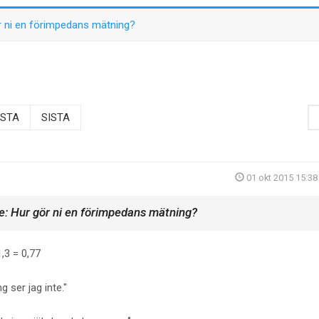
r ni en förimpedans mätning?
STA
SISTA
01 okt 2015 15:38
e: Hur gör ni en förimpedans mätning?
,3 = 0,77
 ser jag inte.