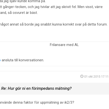
nda jag själv kunde komma på.
 gånger-tecken, och jag tvivlar att jag skrivit fel. Men visst, värre
land, så osvuret är bäst.
 något annat så borde jag snabbt kunna korrekt svar på detta forum.
" Frilansare med AL
o
ansluta till konversationen.
01 okt 2015 17:11
Re: Hur gör ni en förimpedans mätning?
t
 använde denna faktor för uppmätning av ik2/3?