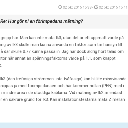
02 okt 2015 15:38
-
02 okt 2015 15:41
Re: Hur gör ni en förimpedans mätning?
t
grepp här. Man kan inte mäta Ik3, utan det är ett uppmätt värde på
ning av Ik3 skulle man kunna använda en faktor som tar hänsyn till
så där skulle 0.77 kunna passa in. Jag har dock aldrig hört talas om
tor här annat än spänningsfaktorns värde på 1.1, som knappt
.
Ik3 (den trefasiga strömmen, inte tvåfasiga) kan bli lite missvisande
rknippas ju med förimpedansen och här kommer nollan (PEN) med i
n mindre area i de stöddiga kablarna. Vid mätning av Ik2 är endast
r en säkrare grund för Ik3. Kan installationstestarna mäta Z mellan