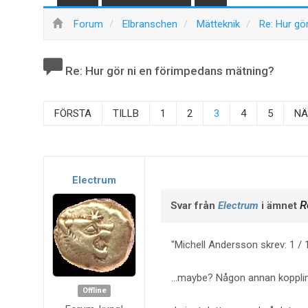
Forum
Elbranschen
Mätteknik
Re: Hur gö
Re: Hur gör ni en förimpedans mätning?
FÖRSTA
TILLB
1
2
3
4
5
NÄ
Electrum
R
Svar från
Electrum
i ämnet
Michell Andersson skrev: 1 / 1
...maybe? Någon annan koppling
Offline