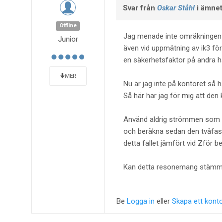
Svar från
Oskar Ståhl
i ämne
Offline
Jag menade inte omräkningen fr
Junior
även vid uppmätning av ik3 f
en säkerhetsfaktor på andra hå
MER
Nu är jag inte på kontoret så h
Så här har jag för mig att den 
Använd aldrig strömmen som v
och beräkna sedan den tvåfasig
detta fallet jämfört vid Zför b
Kan detta resonemang stäm
Be
Logga in
eller
Skapa ett kont