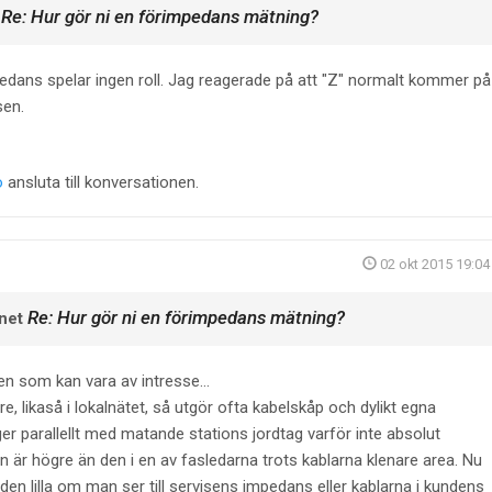
Re: Hur gör ni en förimpedans mätning?
t
mpedans spelar ingen roll. Jag reagerade på att "Z" normalt kommer på
sen.
o
ansluta till konversationen.
02 okt 2015 19:04
Re: Hur gör ni en förimpedans mätning?
net
 som kan vara av intresse...
, likaså i lokalnätet, så utgör ofta kabelskåp och dylikt egna
igger parallellt med matande stations jordtag varför inte absolut
är högre än den i en av fasledarna trots kablarna klenare area. Nu
en lilla om man ser till servisens impedans eller kablarna i kundens