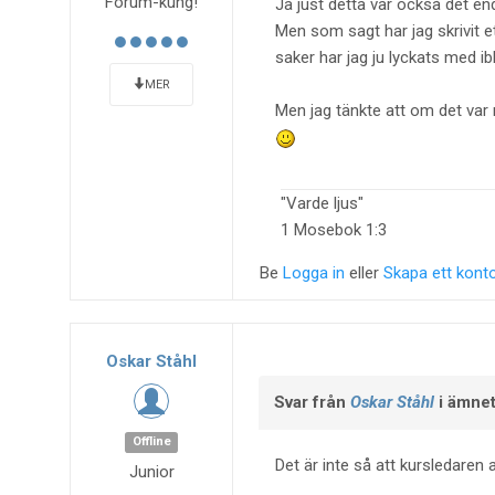
Forum-kung!
Ja just detta var också det e
Men som sagt har jag skrivit ett
saker har jag ju lyckats med ib
MER
Men jag tänkte att om det var
"Varde ljus
1 Mosebok 1:3
Be
Logga in
eller
Skapa ett kont
Oskar Ståhl
Svar från
Oskar Ståhl
i ämne
Offline
Det är inte så att kursledaren
Junior