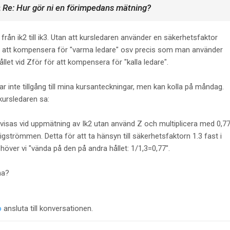
Re: Hur gör ni en förimpedans mätning?
t
ån ik2 till ik3. Utan att kursledaren använder en säkerhetsfaktor
ör att kompensera för "varma ledare" osv precis som man använder
llet vid Zför för att kompensera för "kalla ledare".
ar inte tillgång till mina kursanteckningar, men kan kolla på måndag.
kursledaren sa:
isas vid uppmätning av Ik2 utan använd Z och multiplicera med 0,7
strömmen. Detta för att ta hänsyn till säkerhetsfaktorn 1.3 fast i
ehöver vi "vända på den på andra hållet: 1/1,3=0,77".
ma?
o
ansluta till konversationen.