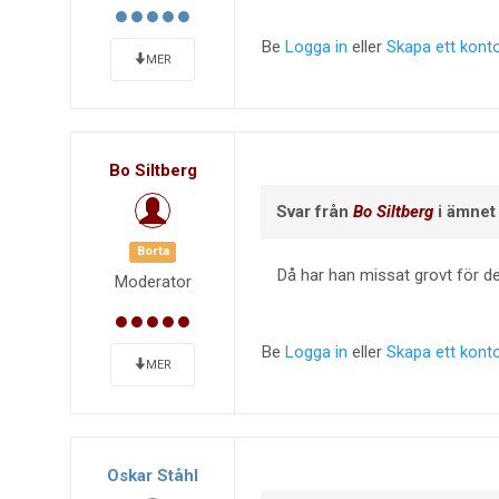
Be
Logga in
eller
Skapa ett kont
MER
Bo Siltberg
Svar från
Bo Siltberg
i ämne
Borta
Då har han missat grovt för de
Moderator
Be
Logga in
eller
Skapa ett kont
MER
Oskar Ståhl