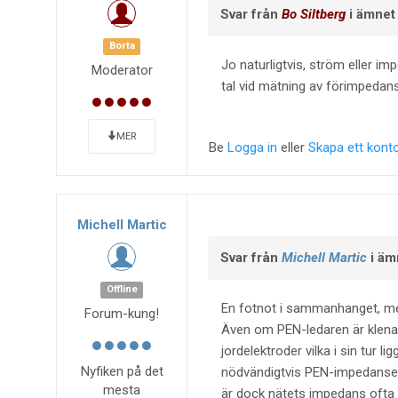
Svar från
Bo Siltberg
i ämne
Borta
Jo naturligtvis, ström eller i
Moderator
tal vid mätning av förimpedan
MER
Be
Logga in
eller
Skapa ett kont
Michell Martic
Svar från
Michell Martic
i äm
Offline
En fotnot i sammanhanget, men
Forum-kung!
Även om PEN-ledaren är klenare
jordelektroder vilka i sin tur l
Nyfiken på det
nödvändigtvis PEN-impedansen 
mesta
är dock nätets impedans ofta d