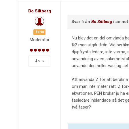
Bo Siltberg
Svar från
Bo Siltberg
i ämne
Borta
Nu blev det en del omvända be
Moderator
Ik2 man utgår ifrån. Vid beräk
djupfrysta ledare, inte varma, 
användning av en säkerhetsfak
MER
används den heller vad jag sett
Att använda Z för att beräkna 
om man inte mäter rätt, Z fö
ekvationen, PEN brukar ju ha e
fasledare inblandade så det ge
två faser?