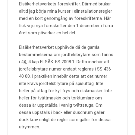
Elsäkerhetsverkets föreskrifter. Därmed brukar
alltid jag börja mina kurser i elinstallationsregler
med en kort genomgång av föreskrifterna. Här
fick vi ju nya föreskrifter den 1 december i förra
året som påverkar en hel del.
Elsäkerhetsverket upphävde då de gamla
bestämmelserna om jordfelsbrytare som fanns
i 4§, 4 kap ELSÄK-FS 2008:1. Detta innebär att
jordfelsbrytare numer endast regleras i SS 436
40 00. I praktiken innebär detta att det numer
inte krävs jordfelsbrytare på spisuttag. Inte
heller på uttag för kyl-frys och diskmaskin. Inte
heller för tvättmaskin och torktumlare om
dessa är uppställda i vanlig tvättstuga. Om
dessa uppställs i bad- eller duschrum gäller
dock krav enligt de regler som gäller för dessa
utrymmen.