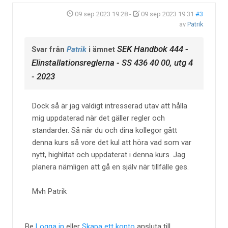
09 sep 2023 19:28
-
09 sep 2023 19:31
#3
av
Patrik
SEK Handbok 444 -
Svar från
Patrik
i ämnet
Elinstallationsreglerna - SS 436 40 00, utg 4
- 2023
Dock så är jag väldigt intresserad utav att hålla
mig uppdaterad när det gäller regler och
standarder. Så när du och dina kollegor gått
denna kurs så vore det kul att höra vad som var
nytt, highlitat och uppdaterat i denna kurs. Jag
planera nämligen att gå en själv när tillfälle ges.
Mvh Patrik
Be
Logga in
eller
Skapa ett konto
ansluta till