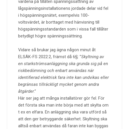
värdena på tillåten spänningssättning av
lågspänningsinstallationens jordade delar vid fel
i högspänningsnätet, exempelvis 100-
voltsvärdet, är borttaget med hänvisning till
högspänningsstandarden som i vissa fall tillåter
betydligt högre spänningssättning.
Vidare så brukar jag ägna någon minut åt
ELSÄK-FS 2022:2, främst då 6§: ”
Skyltning av
en starkströmsanläggning ska grunda sig på en
riskbedömning och enbart användas när
identifierad elektrisk fara inte kan undvikas eller
begränsas tillräckligt mycket genom andra
åtgärder
.”
Här ser jag att många installatörer gör fel. För
det första ska man inte börja med att skylta om
t ex en elfara. En anläggning ska vara utförd så
att den ger betryggande säkerhet. Skyltning ska
alltså enbart användas då faran inte kan byggas