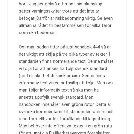
bort. Jag ser också att man i sin okunskap
sätter varningsskyltar trots att det inte är
befogat. Därför är riskbedömning viktig. Se även
allmänna rådet till bestämmelsen för vilka faror
som ska bedömas.
Om man sedan tittar på just handbok 444 så är
det viktigt att skilja på tre olika typer av texter. I
standarden finns normerande text. Denna måste
vi följa för att anses ha följt svensk standard
(god elsäkerhetsteknisk praxis). Sedan finns
informativ text vilken är frivillig att följa. Men om
man följer informativ text så ska man ha
ansetts uppfyllt svensk standard. Men
handboken innehåller även gröna rutor. Detta är
svenska kommentarer till standarden och är helt
utan formellt värde i förhållande till lagstiftning.
Man behöver inte efterleva texten i en grön ruta
för att uppfylla Elsäkerhetsverkets föreskrifter.