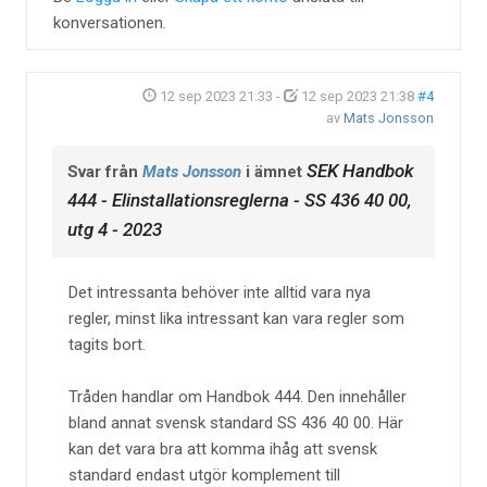
konversationen.
12 sep 2023 21:33
-
12 sep 2023 21:38
#4
av
Mats Jonsson
SEK Handbok
Svar från
Mats Jonsson
i ämnet
444 - Elinstallationsreglerna - SS 436 40 00,
utg 4 - 2023
Det intressanta behöver inte alltid vara nya
regler, minst lika intressant kan vara regler som
tagits bort.
Tråden handlar om Handbok 444. Den innehåller
bland annat svensk standard SS 436 40 00. Här
kan det vara bra att komma ihåg att svensk
standard endast utgör komplement till