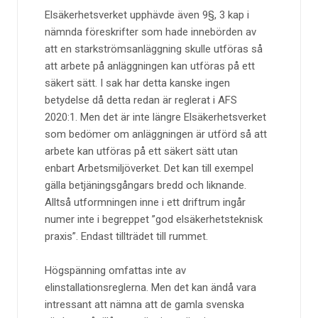
Elsäkerhetsverket upphävde även 9§, 3 kap i
nämnda föreskrifter som hade innebörden av
att en starkströmsanläggning skulle utföras så
att arbete på anläggningen kan utföras på ett
säkert sätt. I sak har detta kanske ingen
betydelse då detta redan är reglerat i AFS
2020:1. Men det är inte längre Elsäkerhetsverket
som bedömer om anläggningen är utförd så att
arbete kan utföras på ett säkert sätt utan
enbart Arbetsmiljöverket. Det kan till exempel
gälla betjäningsgångars bredd och liknande.
Alltså utformningen inne i ett driftrum ingår
numer inte i begreppet ”god elsäkerhetsteknisk
praxis”. Endast tillträdet till rummet.
Högspänning omfattas inte av
elinstallationsreglerna. Men det kan ändå vara
intressant att nämna att de gamla svenska