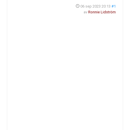
06 sep 2023 20:13
#1
av
Ronnie Lidström