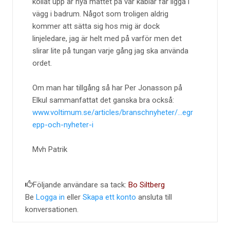
kollat upp är nya måttet på var kablar får ligga i
vägg i badrum. Något som troligen aldrig
kommer att sätta sig hos mig är dock
linjeledare, jag är helt med på varför men det
slirar lite på tungan varje gång jag ska använda
ordet.
Om man har tillgång så har Per Jonasson på
Elkul sammanfattat det ganska bra också:
www.voltimum.se/articles/branschnyheter/...egr
epp-och-nyheter-i
Mvh Patrik
Följande användare sa tack:
Bo Siltberg
Be
Logga in
eller
Skapa ett konto
ansluta till
konversationen.