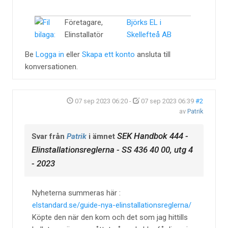
Företagare,
Björks EL i
Elinstallatör
Skellefteå AB
Be
Logga in
eller
Skapa ett konto
ansluta till
konversationen.
07 sep 2023 06:20
-
07 sep 2023 06:39
#2
av
Patrik
SEK Handbok 444 -
Svar från
Patrik
i ämnet
Elinstallationsreglerna - SS 436 40 00, utg 4
- 2023
Nyheterna summeras här :
elstandard.se/guide-nya-elinstallationsreglerna/
Köpte den när den kom och det som jag hittills