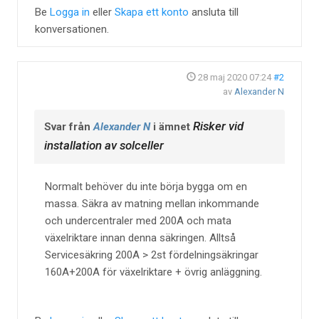
Be
Logga in
eller
Skapa ett konto
ansluta till
konversationen.
28 maj 2020 07:24
#2
av
Alexander N
Risker vid
Svar från
Alexander N
i ämnet
installation av solceller
Normalt behöver du inte börja bygga om en
massa. Säkra av matning mellan inkommande
och undercentraler med 200A och mata
växelriktare innan denna säkringen. Alltså
Servicesäkring 200A > 2st fördelningsäkringar
160A+200A för växelriktare + övrig anläggning.