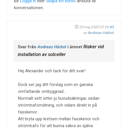
Be
Logga in
eller
Skapa ett konto
ansluta till
konversationen.
29 maj 2020 07:05
#3
av
Andreas Härbst
Risker vid
Svar från
Andreas Härbst
i ämnet
installation av solceller
Hej Alexander och tack för ditt svar!
Dock ser jag ditt förslag som en ganska
omfattande ombyggnad...
Normalt sett sitter ju huvudsäkringar, sedan
strömtrafomätning, och vidare direkt in på
fasskenor...
Att bryta upp kretsen mellan fasskenor och
strömtrafo för att kunna säkra av själva