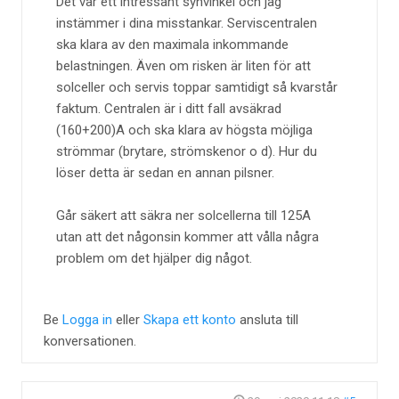
Det var ett intressant synvinkel och jag
instämmer i dina misstankar. Serviscentralen
ska klara av den maximala inkommande
belastningen. Även om risken är liten för att
solceller och servis toppar samtidigt så kvarstår
faktum. Centralen är i ditt fall avsäkrad
(160+200)A och ska klara av högsta möjliga
strömmar (brytare, strömskenor o d). Hur du
löser detta är sedan en annan pilsner.
Går säkert att säkra ner solcellerna till 125A
utan att det någonsin kommer att vålla några
problem om det hjälper dig något.
Be
Logga in
eller
Skapa ett konto
ansluta till
konversationen.