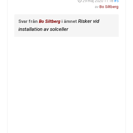
29 maj 2020 11:18
#5
av
Bo Siltberg
Risker vid
Svar från
Bo Siltberg
i ämnet
installation av solceller