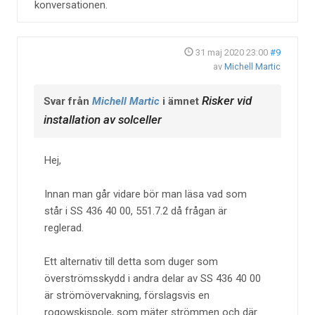
konversationen.
31 maj 2020 23:00
#9
av
Michell Martic
Risker vid
Svar från
Michell Martic
i ämnet
installation av solceller
Hej,
Innan man går vidare bör man läsa vad som
står i SS 436 40 00, 551.7.2 då frågan är
reglerad.
Ett alternativ till detta som duger som
överströmsskydd i andra delar av SS 436 40 00
är strömövervakning, förslagsvis en
rogowskispole, som mäter strömmen och där